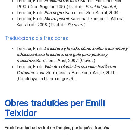
Teixidor, Emili.
El soldado de hielo.
Madrid: Ediciones SM,
1990. (Gran Angular; 105). (Trad. de:
El soldat plantat
)
Teixidor, Emili.
Pan negro
.
Barcelona: Seix Barral, 2004.
Teixidor, Emili.
Mavro psomi.
Katerina Tzoridou, tr. Athina:
Kastanioti, 2008. (Trad. de:
Pa negre
).
Traduccions d'altres obres
Teixidor, Emili.
La lectura y la vida: cómo incitar a los niños y
adolescentes a la lectura: una guía para padres y
maestros.
Barcelona: Ariel, 2007. (Claves).
Teixidor, Emili.
Vida de colonia: las colonias textiles en
Cataluña
.
Rosa Serra, asses. Barcelona: Angle, 2010.
(Catalunya en blanc i negre ; 9).
Obres traduïdes per Emili
Teixidor
Emili Teixidor ha traduït de l’anglès, portuguès i francès