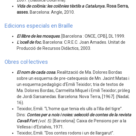
2007. (Clàssica Columna).
Vida de colònia: les colònies tèxtils a Catalunya.
Rosa Serra,
asses.
Barcelona: Angle, 2010.
Edicions especials en Braille
El llibre de les mosques
.
[Barcelona : ONCE, CPB], DL 1999.
L'ocell de foc
.
Barcelona: C.R.E.C. Joan Amades. Unitat de
Producció de Recursos Didàctics, 2003.
Obres col·lectives
El nom de cada cosa
.
Realització de Ma. Dolores Bordas
sobre un esquema de pre-catequesis de Mn. Jacint Matas i
un esquema pedagògic d'Emili Teixidor; tria de textos de
Ma. Dolores Bordas, Carmelita Miquel i Emili Teixidor; pròleg
de Jordi Sarsanedas. Barcelona: Nova Terra, [1967]. (Nadal;
16).
Teixidor, Emili. “L'home que tenia els ulls a l'illa del tigre”.
Dins:
Contes per a nois i noies: selecció de contes de la revista
Cavall Fort
(vol. 5)
. [Barcelona]: Caixa de Pensions per a la
Vellesa i d'Estalvis, 1971.
Teixidor, Emili. “Dos contes rodons i un de llargarut”.