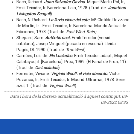
Bach, Richard.
Joan Salvador Gavina
.
Miquel Martí i Pol, tr.;
Emili Teixidor, tr. Barcelona: Laia, 1978. (Trad. de:
Jonathan
Livingston Seagull
).
Nash, N. Richard.
La lluvia viene del este.
Mª Clotilde Rezzano
de Martín, tr. ; Emili Teixidor, tr. Barcelona: Mundo Actual de
Ediciones, 1978. (Trad. de:
East Wind
,
Rain
).
Shepard, Sam.
Autèntic oest.
Emili Teixidor (versió
catalana); Josep Minguell (posada en escena). Lleida:
Pagès, DL 1990. (Trad. de:
True West
).
Camões, Luís de.
Els Lusíades.
Emili Teixidor, adapt.; Miquel
Calatayud, il. [Barcelona]: Proa, 1989. (El Fanal de Proa; 11).
(Trad. de:
Os Lusíadas
)
Forrester, Viviane.
Virginia Woolf: el vicio absurdo.
Víctor
Pozanco, tr.; Emili Teixidor, tr. Madrid: Ultramar, 1978. Serie
azul; 1. (Trad. de:
Virginia Woolf
).
Data i hora de la darrera actualització d'aquest contingut:
09-
08-2022 08:33