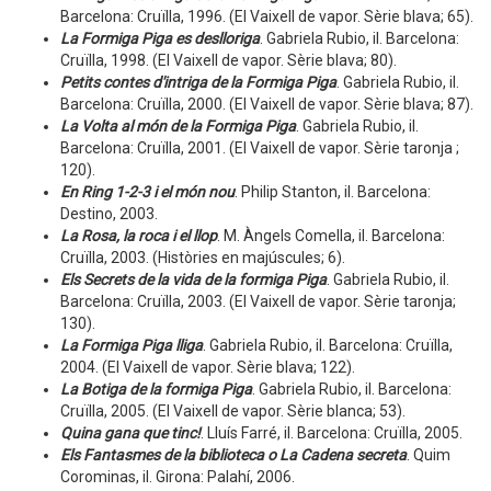
Barcelona: Cruïlla, 1996. (El Vaixell de vapor. Sèrie blava; 65).
La Formiga Piga es deslloriga
. Gabriela Rubio, il. Barcelona:
Cruïlla, 1998. (El Vaixell de vapor. Sèrie blava; 80).
Petits contes d'intriga de la Formiga Piga
. Gabriela Rubio, il.
Barcelona: Cruïlla, 2000. (El Vaixell de vapor. Sèrie blava; 87).
La Volta al món de la Formiga Piga
. Gabriela Rubio, il.
Barcelona: Cruïlla, 2001. (El Vaixell de vapor. Sèrie taronja ;
120).
En Ring 1-2-3 i el món nou
. Philip Stanton, il. Barcelona:
Destino, 2003.
La Rosa, la roca i el llop
. M. Àngels Comella, il. Barcelona:
Cruïlla, 2003. (Històries en majúscules; 6).
Els Secrets de la vida de la formiga Piga
. Gabriela Rubio, il.
Barcelona: Cruïlla, 2003. (El Vaixell de vapor. Sèrie taronja;
130).
La Formiga Piga lliga
. Gabriela Rubio, il. Barcelona: Cruïlla,
2004. (El Vaixell de vapor. Sèrie blava; 122).
La Botiga de la formiga Piga
. Gabriela Rubio, il. Barcelona:
Cruïlla, 2005. (El Vaixell de vapor. Sèrie blanca; 53).
Quina gana que tinc!
. Lluís Farré, il. Barcelona: Cruïlla, 2005.
Els Fantasmes de la biblioteca o La Cadena secreta
. Quim
Corominas, il. Girona: Palahí, 2006.