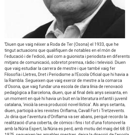
'
Diuen que vaig néixer a Roda de Ter (Osona) el 1933, que he
tingut actuacions que qualifiquen de notables en el món de
l'educació i de l'edició, així com a guionista i periodista en diferents
mitjans de comunicació, sobretot premsa, ràdio i televisió. Diuen
que vaig estudiar la carrera de mestre i que també vaig fer
Filosofía i Lletres, Dret i Periodisme a l'Escola Oficial que hi havia a
la Rambla. Segueixen que vaig exercir de mestre a la comarca
d'Osona, que vaig fundar una escola de clara línia de renovació
pedagògica a Barcelona, diuen, que al final dels anys seixanta, en
un moment en què hi havia un buit en la literatura infantil i juvenil
catalana, 'inicià la seva producció novel·lística'. Als anys setanta,
diuen, participà a les revistes Oriflama, Cavall Fort i Tretzevents.
Jo diria que l'aventura d'Oriflama va ser abans, perquè recordo la
realització d'una coberta, de còmics i fins i tot d'una fotonovel·la
amb la Núria Espert, la Núria es perd, amb motiu del maig del 68. El
1975, segueixen les amables mestres, deixa la direcció de l'escola