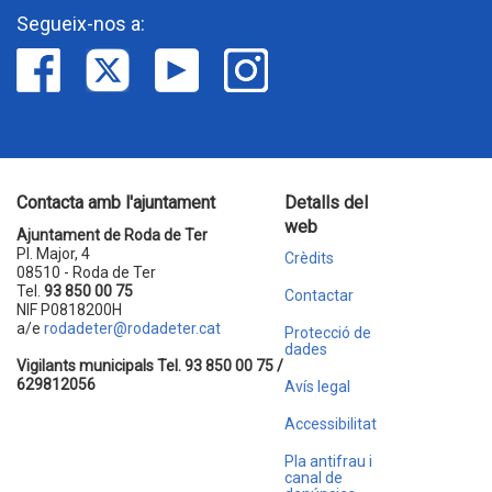
Segueix-nos a:
Contacta amb l'ajuntament
Detalls del
web
Ajuntament de Roda de Ter
Pl. Major, 4
Crèdits
08510 - Roda de Ter
Tel.
93 850 00 75
Contactar
NIF P0818200H
a/e
rodadeter@rodadeter.cat
Protecció de
dades
Vigilants municipals Tel. 93 850 00 75 /
629812056
Avís legal
Accessibilitat
Pla antifrau i
canal de