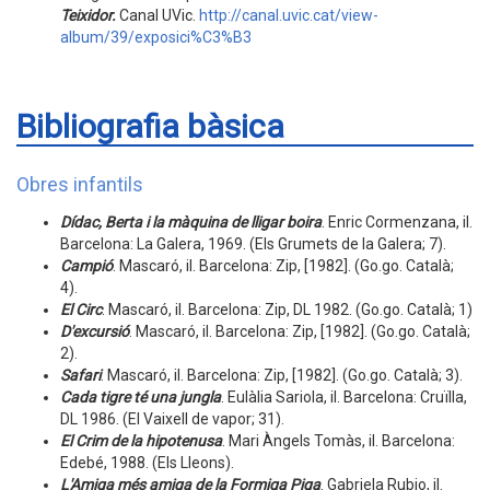
Teixidor.
Canal UVic.
http://canal.uvic.cat/view-
album/39/exposici%C3%B3
Bibliografia bàsica
Obres infantils
Dídac, Berta i la màquina de lligar boira
. Enric Cormenzana, il.
Barcelona: La Galera, 1969. (Els Grumets de la Galera; 7).
Campió
. Mascaró, il. Barcelona: Zip, [1982]. (Go.go. Català;
4).
El Circ
. Mascaró, il. Barcelona: Zip, DL 1982. (Go.go. Català; 1)
D'excursió
. Mascaró, il. Barcelona: Zip, [1982]. (Go.go. Català;
2).
Safari
. Mascaró, il. Barcelona: Zip, [1982]. (Go.go. Català; 3).
Cada tigre té una jungla
. Eulàlia Sariola, il. Barcelona: Cruïlla,
DL 1986. (El Vaixell de vapor; 31).
El Crim de la hipotenusa
. Mari Àngels Tomàs, il. Barcelona:
Edebé, 1988. (Els Lleons).
L'Amiga més amiga de la Formiga Piga
. Gabriela Rubio, il.