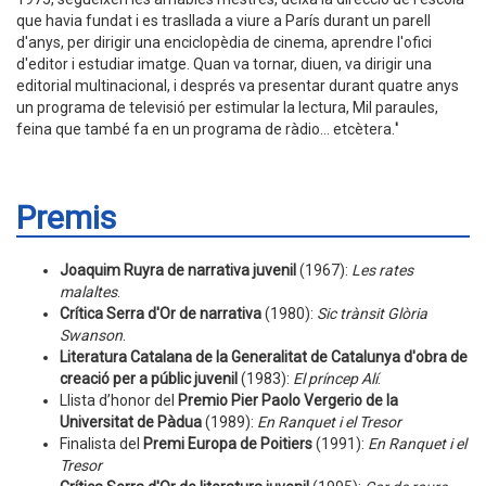
que havia fundat i es trasllada a viure a París durant un parell
d'anys, per dirigir una enciclopèdia de cinema, aprendre l'ofici
d'editor i estudiar imatge. Quan va tornar, diuen, va dirigir una
editorial multinacional, i després va presentar durant quatre anys
un programa de televisió per estimular la lectura, Mil paraules,
feina que també fa en un programa de ràdio... etcètera.
'
Premis
Joaquim Ruyra de narrativa juvenil
(1967):
Les rates
malaltes
.
Crítica Serra d'Or de narrativa
(1980):
Sic trànsit Glòria
Swanson
.
Literatura Catalana de la Generalitat de Catalunya d'obra de
creació per a públic juvenil
(1983):
El príncep Alí
.
Llista d’honor del
Premio Pier Paolo Vergerio de la
Universitat de Pàdua
(1989):
En Ranquet i el Tresor
Finalista del
Premi Europa de Poitiers
(1991):
En Ranquet i el
Tresor