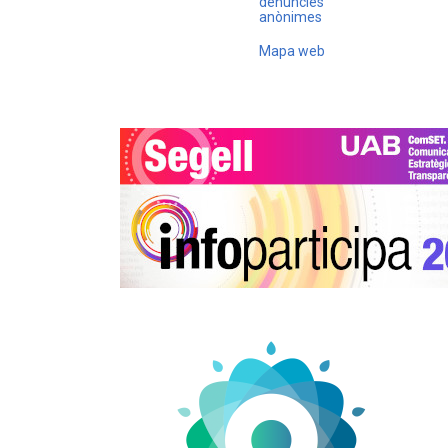
denúncies
anònimes
Mapa web