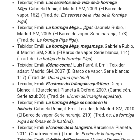
Teixidor, Emili.
Los secretos de la vida de la hormiga
Miga.
Gabriela Rubio, il. Madrid: SM, 2003. (El Barco de
vapor; 162). (Trad. de:
Els secrets de la vida de la formiga
Piga
).
Teixidor, Emili.
La hormiga Miga... ¡liga!.
Gabriela Rubio, il.
Madrid: SM, 2005. (El Barco de vapor. Serie naranja; 173).
(Trad. de:
La formiga Piga lliga
).
Teixidor, Emili.
La hormiga Miga, megamaga.
Gabriela Rubio,
il. Madrid: SM, 2006. (El Barco de vapor. Serie blanca; 114).
(Trad. de:
La botiga de la formiga Piga
).
Teixidor, Emili.
¡Cómo como!.
Lluís Farré, il. Emili Teixidor,
adapt. Madrid: SM, 2007. (El Barco de vapor. Serie blanca;
117). (Trad. de:
Quina gana que tinc!
).
Teixidor, Emili.
El crimen del triángulo equilátero.
Diego
Blanco, il. [Barcelona]: Planeta & Oxford, 2007. (Camaleón.
Serie azul; 20). (Trad. de:
El crim del triangle equilàter
).
Teixidor, Emili.
La hormiga Miga se hunde en la
historia.
Gabriela Rubio, il. Emili Teixidor, tr. Madrid: SM, 2010.
(El Barco de vapor. Serie naranja; 210). (Trad. de:
La formiga
Piga s'enfonsa en la història
).
Teixidor, Emili.
El crimen de la tangente.
Barcelona: Planeta,
2011. (Cuatrovientos). (Trad. de:
El crim de la tangent
).