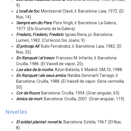
9).
L'ocell de foc
. Montserrat Clavé, il. Barcelona: Laia, 1972. (El
Nus; 14).
Sempre em dic Pere
. Pere Virgili, il. Barcelona: La Galera,
1977. (Els Grumets de la Galera).
Frederic, Frederic, Frederic
. Ignasi Riera, pr. Barcelona:
Lumen, 1982. (Col·lecció Sis Joans; 9).
El príncep Alí
. Xulio Fernández, il. Barcelona: Laia, 1982. (El
Nus; 32).
En Ranquet i el tresor
. Francesc M. Infante, il. Barcelona:
Cruïlla, 1986. (El Vaixell de vapor; 25).
Las alas de la noche.
Azun Balzola, il. Madrid: SM, DL 1988.
En Ranquet i els seus amics
. Natàlia Senmartí Tarragó, il.
Barcelona: Cruïlla, 1988. (El Vaixell de vapor. Sèrie vermella;
50).
Cor de Roure
. Barcelona: Cruïlla, 1994. (Gran angular; 63).
Amics de mort
. Barcelona: Cruïlla, 2001. (Gran angular; 119).
Novel·les
El soldat plantat: novel·la.
Barcelona: Estela, 1967. (El Nus;
8).