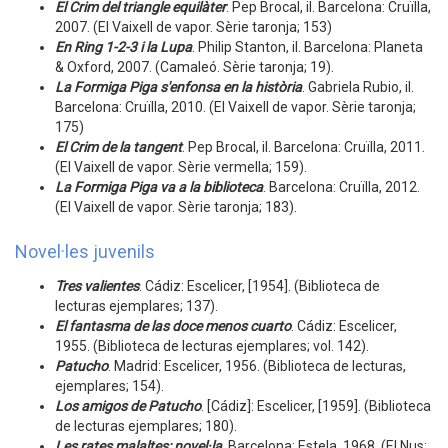
El Crim del triangle equilàter
. Pep Brocal, il. Barcelona: Cruïlla,
2007. (El Vaixell de vapor. Sèrie taronja; 153)
En Ring 1-2-3 i la Lupa
. Philip Stanton, il. Barcelona: Planeta
& Oxford, 2007. (Camaleó. Sèrie taronja; 19).
La Formiga Piga s'enfonsa en la història
. Gabriela Rubio, il.
Barcelona: Cruïlla, 2010. (El Vaixell de vapor. Sèrie taronja;
175)
El Crim de la tangent
. Pep Brocal, il. Barcelona: Cruïlla, 2011.
(El Vaixell de vapor. Sèrie vermella; 159).
La Formiga Piga va a la biblioteca
. Barcelona: Cruïlla, 2012.
(El Vaixell de vapor. Sèrie taronja; 183).
Novel·les juvenils
Tres valientes
. Cádiz: Escelicer, [1954]. (Biblioteca de
lecturas ejemplares; 137).
El fantasma de las doce menos cuarto
. Cádiz: Escelicer,
1955. (Biblioteca de lecturas ejemplares; vol. 142).
Patucho
. Madrid: Escelicer, 1956. (Biblioteca de lecturas,
ejemplares; 154).
Los amigos de Patucho
. [Cádiz]: Escelicer, [1959]. (Biblioteca
de lecturas ejemplares; 180).
Les rates malaltes: novel·la
. Barcelona: Estela, 1968. (El Nus;