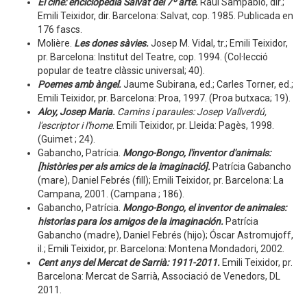
El cine: enciclopedia Salvat del 7º arte.
Raúl Sampablo, dir.;
Emili Teixidor, dir. Barcelona: Salvat, cop. 1985. Publicada en
176 fascs.
Molière.
Les dones sàvies.
Josep M. Vidal, tr.; Emili Teixidor,
pr. Barcelona: Institut del Teatre, cop. 1994. (Col·lecció
popular de teatre clàssic universal; 40).
Poemes amb àngel.
Jaume Subirana, ed.; Carles Torner, ed.;
Emili Teixidor, pr. Barcelona: Proa, 1997. (Proa butxaca; 19).
Aloy, Josep Maria.
Camins i paraules: Josep Vallverdú,
l'escriptor i l'home
. Emili Teixidor, pr. Lleida: Pagès, 1998.
(Guimet ; 24).
Gabancho, Patrícia.
Mongo-Bongo, l'inventor d'animals:
[històries per als amics de la imaginació].
Patrícia Gabancho
(mare), Daniel Febrés (fill); Emili Teixidor, pr. Barcelona: La
Campana, 2001. (Campana ; 186).
Gabancho, Patrícia.
Mongo-Bongo, el inventor de animales:
historias para los amigos de la imaginación.
Patrícia
Gabancho (madre), Daniel Febrés (hijo); Óscar Astromujoff,
il.; Emili Teixidor, pr. Barcelona: Montena Mondadori, 2002.
Cent anys del Mercat de Sarrià: 1911-2011.
Emili Teixidor, pr.
Barcelona: Mercat de Sarrià, Associació de Venedors, DL
2011.