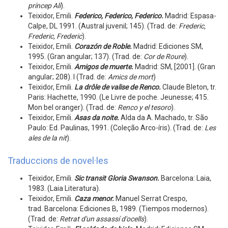
príncep Alí
).
Teixidor, Emili.
Federico, Federico, Federico.
Madrid: Espasa-
Calpe, DL 1991. (Austral juvenil; 145). (Trad. de:
Frederic,
Frederic, Frederic
).
Teixidor, Emili.
Corazón de Roble.
Madrid: Ediciones SM,
1995. (Gran angular; 137). (Trad. de:
Cor de Roure
).
Teixidor, Emili.
Amigos de muerte.
Madrid: SM, [2001]. (Gran
angular; 208). I (Trad. de:
Amics de mort
)
Teixidor, Emili.
La drôle de valise de Renco
.
Claude Bleton, tr.
Paris: Hachette, 1990. (Le Livre de poche. Jeunesse; 415.
Mon bel oranger). (Trad. de:
Renco y el tesoro
).
Teixidor, Emili.
Asas da noite.
Alda da A. Machado, tr. São
Paulo: Ed. Paulinas, 1991. (Coleção Arco-íris). (Trad. de:
Les
ales de la nit
).
Traduccions de novel·les
Teixidor, Emili.
Sic transit Gloria Swanson.
Barcelona: Laia,
1983. (Laia Literatura).
Teixidor, Emili.
Caza menor.
Manuel Serrat Crespo,
trad. Barcelona: Ediciones B, 1989. (Tiempos modernos).
(Trad. de:
Retrat d'un assassí d'ocells
).