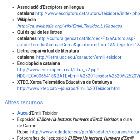
Associació d’Escriptors en llengua
catalana
http://www.escriptors.cat/autors/teixidore/index.php
Wikipèdia
http://ca.wikipedia.org/wiki/Emili_Teixidor_i_Viladecàs
Qui és qui de les lletres
catalanes
http://cultura.gencat.cat/ilc/qeq/FitxaAutors.asp?
autor=Teixidor&cerca=Cerca&quinform=form1&NRegistre=1&i
Lletra, espai virtual de literatura
catalana
http://lletra.uoc.edu/ca/autor/emili-teixidor
Enciclopèdia catalana
http://www.enciclopedia.cat/fitxa_v2.jsp?
NDCHEC=0065418&BATE=Emili%2520Teixidor%2520i%2520V
XTEC, Xarxa Telemàtica Educativa de Catalunya
http://www.xtec.cat/~jducros/Emili%20Teixidor.html
Altres recursos
Auca
d'Emili Teixidor.
Exposició
El llibre i la lectura: l’univers d’Emili Teixidor
,
a cura
de Carme
Rubio.
http://www.rodadeter.cat/perfil/rodater/recursos/recur
Fotografies de l’exposició
El llibre i la lectura: l’univers d’Emili