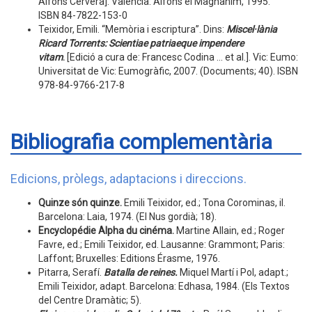
Alfons Cervera]. València: Alfons el Magnànim, 1995.
ISBN 84-7822-153-0
Teixidor, Emili. “Memòria i escriptura”. Dins:
Miscel·lània
Ricard Torrents: Scientiae patriaeque impendere
vitam
.
[Edició a cura de: Francesc Codina ... et al.]. Vic: Eumo:
Universitat de Vic: Eumogràfic, 2007. (Documents; 40). ISBN
978-84-9766-217-8
Bibliografia complementària
Edicions, pròlegs, adaptacions i direccions.
Quinze són quinze
.
Emili Teixidor, ed.; Tona Corominas, il.
Barcelona: Laia, 1974. (El Nus gordià; 18).
Encyclopédie Alpha du cinéma
.
Martine Allain, ed.; Roger
Favre, ed.; Emili Teixidor, ed. Lausanne: Grammont; Paris:
Laffont; Bruxelles: Editions Érasme, 1976.
Pitarra, Serafí.
Batalla de reines.
Miquel Martí i Pol, adapt.;
Emili Teixidor, adapt. Barcelona: Edhasa, 1984. (Els Textos
del Centre Dramàtic; 5).