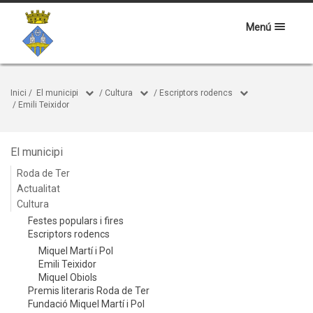
Menú
Inici
/
El municipi
/
Cultura
/
Escriptors rodencs
/
Emili Teixidor
El municipi
Roda de Ter
Actualitat
Cultura
Festes populars i fires
Escriptors rodencs
Miquel Martí i Pol
Emili Teixidor
Miquel Obiols
Premis literaris Roda de Ter
Fundació Miquel Martí i Pol