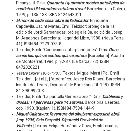
Picanyol, il. Dins:
Quaranta i quaranta: mostra antològica de
contistes i il·lustradors catalans d'avui.
Barcelona: La Galera,
1979, p. 135-138. ISBN 8424643011
El nom de cada cosa: llibre de l'educador
.
Enriqueta
Capdevila, Jacint Matas, Emili Teixidor; pròleg de la 1a.
edició de Jordi Sarsanedas; pròleg a la 3a. edició de Josep
M. Aragonès. Barcelona: Hogar del Libro, 1980. (Nova Terra;
41). ISBN 84-7279-073-8
Teixidor, Emili. “Connexions interplanetàries”. Dins:
Ones
sense fils: quinze contes, quinze autors
.
[Barcelona]: Abadia
de Montserrat, 1984, p. 82-87. (La Xarxa ; 72). ISBN
8472026221
Teatre Lliure: 1976-1987
. [Textos: Miquel Martí i Pol, Emili
Teixidor ... [et al.]]; [fotografies: Josep Ros Ribas]. Barcelona:
Institut del Teatre, Diputació de Barcelona, DL 1987. ISBN
84-398-9920-3
Teixidor, Emili. “La pantalla Generacional”. Dins:
Diablesas y
diosas: 14 perversas para 14 autores
.
Barcelona: Laertes,
cop. 1990. (Kaplan; 1). ISBN 84-7584-144-9
Miguel Calatayud: l'aventura del dibuixant: exposició abril-
juny 1995, Sala Parpalló, Diputació Provincial de
València
.
[Textos: Felipe Hernández Cava, Emili Teixidor,