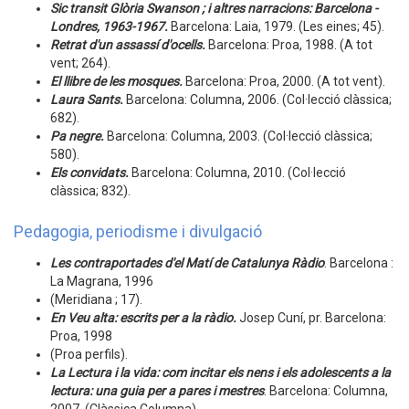
Sic transit Glòria Swanson ; i altres narracions: Barcelona -
Londres, 1963-1967.
Barcelona: Laia, 1979. (Les eines; 45).
Retrat d'un assassí d'ocells.
Barcelona: Proa, 1988. (A tot
vent; 264).
El llibre de les mosques.
Barcelona: Proa, 2000. (A tot vent).
Laura Sants.
Barcelona: Columna, 2006. (Col·lecció clàssica;
682).
Pa negre.
Barcelona: Columna, 2003. (Col·lecció clàssica;
580).
Els convidats.
Barcelona: Columna, 2010. (Col·lecció
clàssica; 832).
Pedagogia, periodisme i divulgació
Les contraportades d'el Matí de Catalunya Ràdio
. Barcelona :
La Magrana, 1996
(Meridiana ; 17).
En Veu alta: escrits per a la ràdio.
Josep Cuní, pr. Barcelona:
Proa, 1998
(Proa perfils).
La Lectura i la vida: com incitar els nens i els adolescents a la
lectura: una guia per a pares i mestres
. Barcelona: Columna,