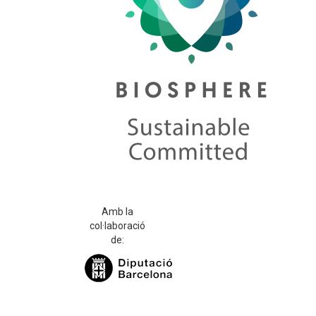
Amb la
col·laboració
de: