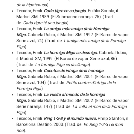
de la hipotenusa
).
Teixidor, Emili.
Cada tigre en su jungla.
Eulàlia Sariola, il.
Madrid: SM, 1989. (El Submarino naranja; 25). (Trad.
de:
Cada tigre té una jungla
).
Teixidor, Emili.
La amiga más amiga de la Hormiga
Miga.
Gabriela Rubio, il. Madrid: SM, 1997. (El Barco de vapor.
Serie azul; 74). (Trad. de:
L'amiga més amiga de la Formiga
Piga
).
Teixidor, Emili.
La hormiga Miga se desmiga.
Gabriela Rubio,
il. Madrid: SM, 1999. (El Barco de vapor. Serie azul; 86).
(Trad. de:
La formiga Piga es deslloriga
).
Teixidor, Emili.
Cuentos de intriga de la hormiga
Miga
.
Gabriela Rubio, il. Madrid: SM, 2001. (El Barco de vapor.
Serie azul; 104). (Trad. de:
Petits contes d'intriga de la
Formiga Piga
).
Teixidor, Emili.
La vuelta al mundo de la hormiga
Miga.
Gabriela Rubio, il. Madrid: SM, 2002. (El Barco de vapor.
Serie naranja; 147). (Trad. de:
La volta al món de la Formiga
Piga
).
Teixidor, Emili.
Ring 1-2-3 y el mundo nuevo.
Philip Stanton, il.
Barcelona: Destino, 2003. (Trad. de:
En Ring 1-2-3 i el món
nou
).