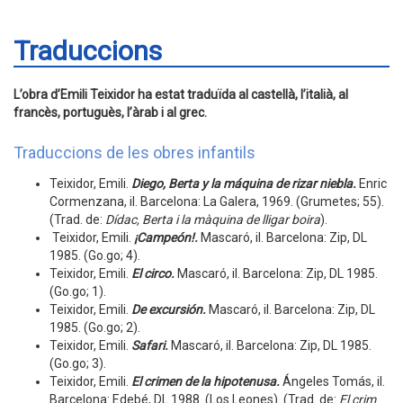
Traduccions
L’obra d’Emili Teixidor ha estat traduïda al castellà, l’italià, al
francès, portuguès, l’àrab i al grec.
Traduccions de les obres infantils
Teixidor, Emili.
Diego, Berta y la máquina de rizar niebla
.
Enric
Cormenzana, il. Barcelona: La Galera, 1969. (Grumetes; 55).
(Trad. de:
Dídac, Berta i la màquina de lligar boira
).
Teixidor, Emili.
¡Campeón!.
Mascaró, il. Barcelona: Zip, DL
1985. (Go.go; 4).
Teixidor, Emili.
El circo.
Mascaró, il. Barcelona: Zip, DL 1985.
(Go.go; 1).
Teixidor, Emili.
De excursión.
Mascaró, il. Barcelona: Zip, DL
1985. (Go.go; 2).
Teixidor, Emili.
Safari.
Mascaró, il. Barcelona: Zip, DL 1985.
(Go.go; 3).
Teixidor, Emili.
El crimen de la hipotenusa.
Ángeles Tomás, il.
Barcelona: Edebé, DL 1988. (Los Leones). (Trad. de:
El crim