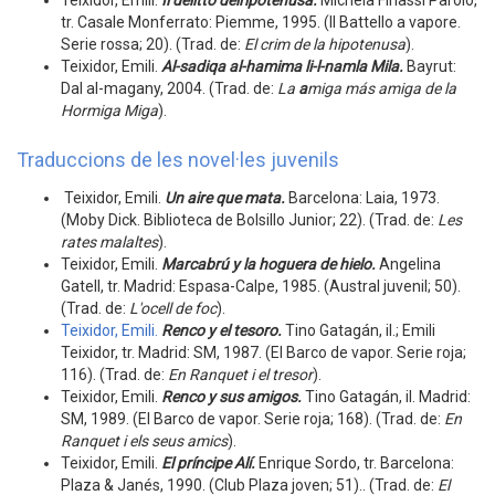
Teixidor, Emili.
Il delitto dell'ipotenusa.
Michela Finassi Parolo,
tr. Casale Monferrato: Piemme, 1995. (Il Battello a vapore.
Serie rossa; 20). (Trad. de:
El crim de la hipotenusa
).
Teixidor, Emili.
Al-sadiqa al-hamima li-l-namla Mila.
Bayrut:
Dal al-magany, 2004. (Trad. de:
La
a
miga más amiga de la
Hormiga Miga
).
Traduccions de les novel·les juvenils
Teixidor, Emili.
Un aire que mata
.
Barcelona: Laia, 1973.
(Moby Dick. Biblioteca de Bolsillo Junior; 22). (Trad. de:
Les
rates malaltes
).
Teixidor, Emili.
Marcabrú y la hoguera de hielo.
Angelina
Gatell, tr. Madrid: Espasa-Calpe, 1985. (Austral juvenil; 50).
(Trad. de:
L'ocell de foc
).
Teixidor, Emili.
Renco y el tesoro
.
Tino Gatagán, il.; Emili
Teixidor, tr. Madrid: SM, 1987. (El Barco de vapor. Serie roja;
116). (Trad. de:
En Ranquet i el tresor
).
Teixidor, Emili.
Renco y sus amigos.
Tino Gatagán, il. Madrid:
SM, 1989. (El Barco de vapor. Serie roja; 168). (Trad. de:
En
Ranquet i els seus amics
).
Teixidor, Emili.
El príncipe Alí.
Enrique Sordo, tr. Barcelona:
Plaza & Janés, 1990. (Club Plaza joven; 51).. (Trad. de:
El