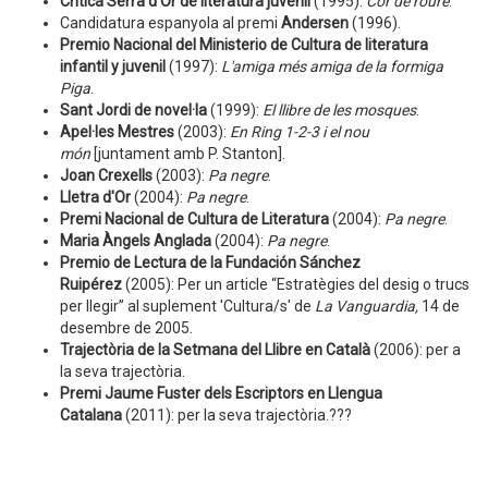
Crítica Serra d'Or de literatura juvenil
(1995):
Cor de roure
.
Candidatura espanyola al premi
Andersen
(1996).
Premio Nacional del Ministerio de Cultura de literatura
infantil y juvenil
(1997):
L'amiga més amiga de la formiga
Piga
.
Sant Jordi de novel·la
(1999):
El llibre de les mosques
.
Apel·les Mestres
(2003):
En Ring 1-2-3 i el nou
món
[juntament amb P. Stanton].
Joan Crexells
(2003):
Pa negre
.
Lletra d'Or
(2004):
Pa negre
.
Premi Nacional de Cultura de Literatura
(2004):
Pa negre
.
Maria Àngels Anglada
(2004):
Pa negre
.
Premio de Lectura de la Fundación Sánchez
Ruipérez
(2005): Per un article “Estratègies del desig o trucs
per llegir” al suplement 'Cultura/s' de
La Vanguardia,
14 de
desembre de 2005.
Trajectòria de la Setmana del Llibre en Català
(2006): per a
la seva trajectòria.
Premi Jaume Fuster dels Escriptors en Llengua
Catalana
(2011): per la seva trajectòria.???