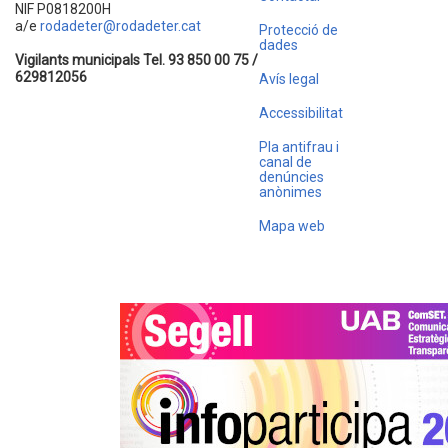
NIF P0818200H
a/e
rodadeter@rodadeter.cat
Protecció de
dades
Vigilants municipals Tel. 93 850 00 75 /
629812056
Avís legal
Accessibilitat
Pla antifrau i
canal de
denúncies
anònimes
Mapa web