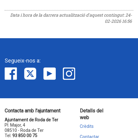
Data i hora de la darrera actualització d'aquest contingut:
24-
02-2026 16:56
Segueix-nos a:
Contacta amb l'ajuntament
Detalls del
web
Ajuntament de Roda de Ter
Pl. Major, 4
Crèdits
08510 - Roda de Ter
Tel.
93 850 00 75
Contactar