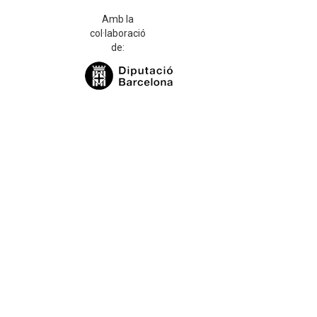
Amb la
col·laboració
de: