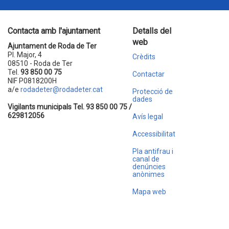
Contacta amb l'ajuntament
Detalls del
web
Ajuntament de Roda de Ter
Pl. Major, 4
Crèdits
08510 - Roda de Ter
Tel.
93 850 00 75
Contactar
NIF P0818200H
a/e
rodadeter@rodadeter.cat
Protecció de
dades
Vigilants municipals Tel. 93 850 00 75 /
629812056
Avís legal
Accessibilitat
Pla antifrau i
canal de
denúncies
anònimes
Mapa web