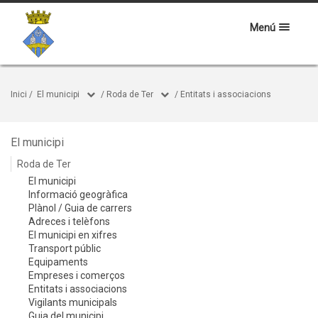
Menú
Inici
/
El municipi
/
Roda de Ter
/
Entitats i associacions
El municipi
Roda de Ter
El municipi
Informació geogràfica
Plànol / Guia de carrers
Adreces i telèfons
El municipi en xifres
Transport públic
Equipaments
Empreses i comerços
Entitats i associacions
Vigilants municipals
Guia del municipi