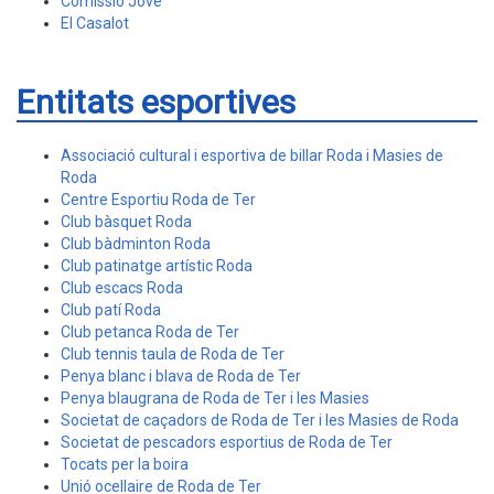
Comissió Jove
El Casalot
Entitats esportives
Associació cultural i esportiva de billar Roda i Masies de
Roda
Centre Esportiu Roda de Ter
Club bàsquet Roda
Club bàdminton Roda
Club patinatge artístic Roda
Club escacs Roda
Club patí Roda
Club petanca Roda de Ter
Club tennis taula de Roda de Ter
Penya blanc i blava de Roda de Ter
Penya blaugrana de Roda de Ter i les Masies
Societat de caçadors de Roda de Ter i les Masies de Roda
Societat de pescadors esportius de Roda de Ter
Tocats per la boira
Unió ocellaire de Roda de Ter