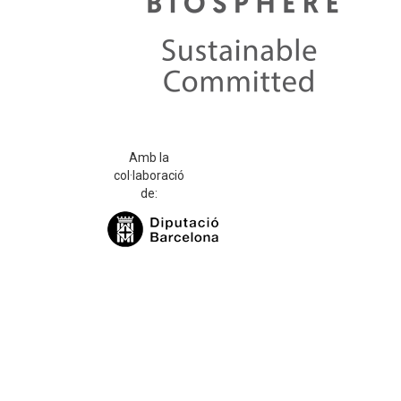
Amb la
col·laboració
de: