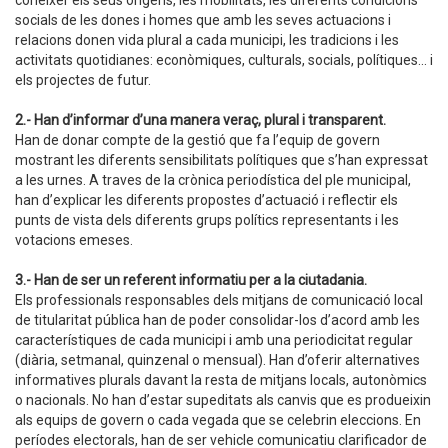
conèixer els seus orígens, les mobilitats, les diferents condicions
socials de les dones i homes que amb les seves actuacions i
relacions donen vida plural a cada municipi, les tradicions i les
activitats quotidianes: econòmiques, culturals, socials, polítiques... i
els projectes de futur.
2.- Han d’informar d’una manera veraç, plural i transparent.
Han de donar compte de la gestió que fa l’equip de govern
mostrant les diferents sensibilitats polítiques que s’han expressat
a les urnes. A traves de la crònica periodística del ple municipal,
han d’explicar les diferents propostes d’actuació i reflectir els
punts de vista dels diferents grups polítics representants i les
votacions emeses.
3.- Han de ser un referent informatiu per a la ciutadania.
Els professionals responsables dels mitjans de comunicació local
de titularitat pública han de poder consolidar-los d’acord amb les
característiques de cada municipi i amb una periodicitat regular
(diària, setmanal, quinzenal o mensual). Han d’oferir alternatives
informatives plurals davant la resta de mitjans locals, autonòmics
o nacionals. No han d’estar supeditats als canvis que es produeixin
als equips de govern o cada vegada que se celebrin eleccions. En
períodes electorals, han de ser vehicle comunicatiu clarificador de