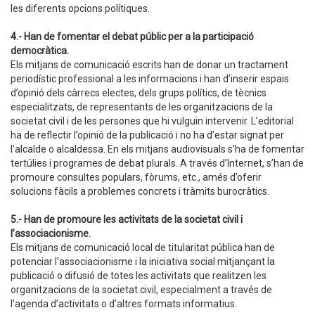
les diferents opcions polítiques.
4.- Han de fomentar el debat públic per a la participació
democràtica.
Els mitjans de comunicació escrits han de donar un tractament
periodístic professional a les informacions i han d’inserir espais
d’opinió dels càrrecs electes, dels grups polítics, de tècnics
especialitzats, de representants de les organitzacions de la
societat civil i de les persones que hi vulguin intervenir. L’editorial
ha de reflectir l’opinió de la publicació i no ha d’estar signat per
l’alcalde o alcaldessa. En els mitjans audiovisuals s’ha de fomentar
tertúlies i programes de debat plurals. A través d’Internet, s’han de
promoure consultes populars, fòrums, etc., amés d’oferir
solucions fàcils a problemes concrets i tràmits burocràtics.
5.- Han de promoure les activitats de la societat civil i
l’associacionisme.
Els mitjans de comunicació local de titularitat pública han de
potenciar l’associacionisme i la iniciativa social mitjançant la
publicació o difusió de totes les activitats que realitzen les
organitzacions de la societat civil, especialment a través de
l’agenda d’activitats o d’altres formats informatius.