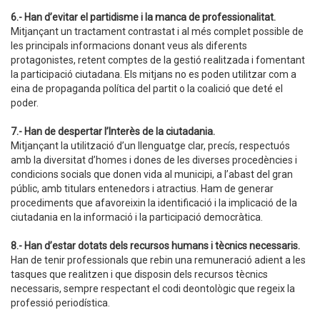
6.- Han d’evitar el partidisme i la manca de professionalitat.
Mitjançant un tractament contrastat i al més complet possible de
les principals informacions donant veus als diferents
protagonistes, retent comptes de la gestió realitzada i fomentant
la participació ciutadana. Els mitjans no es poden utilitzar com a
eina de propaganda política del partit o la coalició que deté el
poder.
7.- Han de despertar l’Interès de la ciutadania.
Mitjançant la utilització d’un llenguatge clar, precís, respectuós
amb la diversitat d’homes i dones de les diverses procedències i
condicions socials que donen vida al municipi, a l’abast del gran
públic, amb titulars entenedors i atractius. Ham de generar
procediments que afavoreixin la identificació i la implicació de la
ciutadania en la informació i la participació democràtica.
8.- Han d’estar dotats dels recursos humans i tècnics necessaris.
Han de tenir professionals que rebin una remuneració adient a les
tasques que realitzen i que disposin dels recursos tècnics
necessaris, sempre respectant el codi deontològic que regeix la
professió periodística.