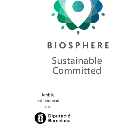
Amb la
col·laboració
de: