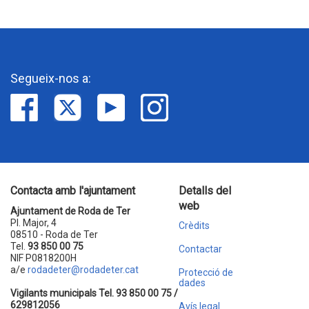
Segueix-nos a:
Contacta amb l'ajuntament
Detalls del
web
Ajuntament de Roda de Ter
Pl. Major, 4
Crèdits
08510 - Roda de Ter
Tel.
93 850 00 75
Contactar
NIF P0818200H
a/e
rodadeter@rodadeter.cat
Protecció de
dades
Vigilants municipals Tel. 93 850 00 75 /
629812056
Avís legal