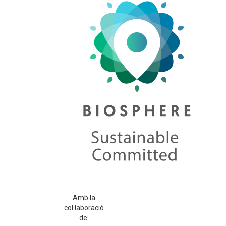
Amb la
col·laboració
de: