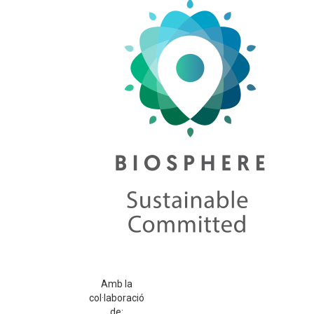
Amb la
col·laboració
de: