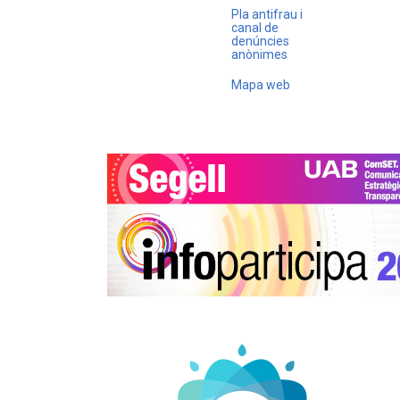
Pla antifrau i
canal de
denúncies
anònimes
Mapa web