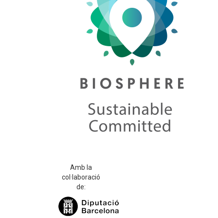
Amb la
col·laboració
de: