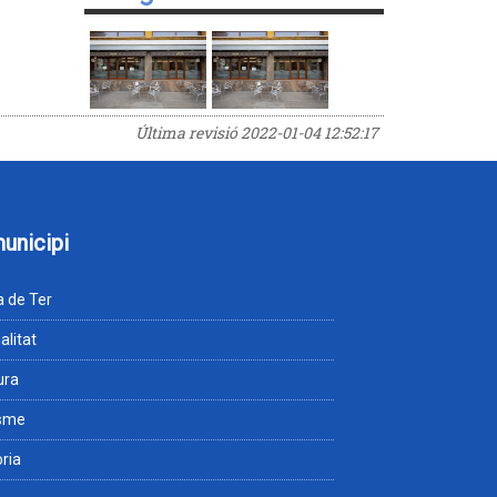
Última revisió
2022-01-04 12:52:17
municipi
 de Ter
alitat
ura
isme
òria