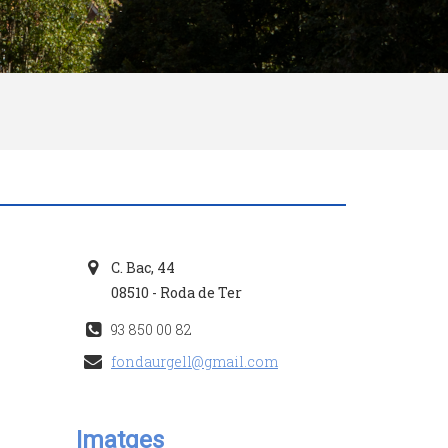
C. Bac, 44
08510 - Roda de Ter
93 850 00 82
fondaurgell@gmail.com
Imatges