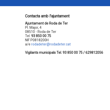
Contacta amb l'ajuntament
Ajuntament de Roda de Ter
Pl. Major, 4
08510 - Roda de Ter
Tel.
93 850 00 75
NIF P0818200H
a/e
rodadeter@rodadeter.cat
Vigilants municipals Tel. 93 850 00 75 / 629812056