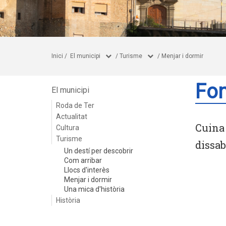
Inici
/
El municipi
/
Turisme
/
Menjar i dormir
Fon
El municipi
Roda de Ter
Actualitat
Cuina
Cultura
Turisme
dissab
Un destí per descobrir
Com arribar
Llocs d'interès
Menjar i dormir
Una mica d'història
Història