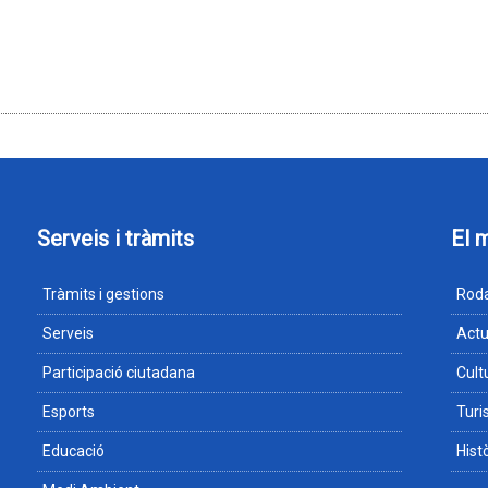
Serveis i tràmits
El 
Tràmits i gestions
Roda
Serveis
Actu
Participació ciutadana
Cult
Esports
Tur
Educació
Hist