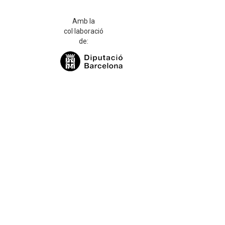
Amb la
col·laboració
de: