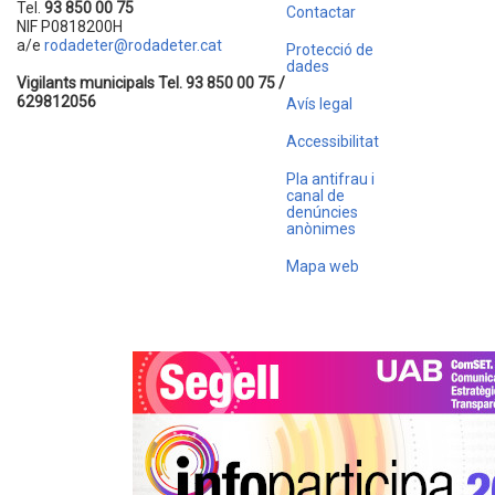
Tel.
93 850 00 75
Contactar
NIF P0818200H
a/e
rodadeter@rodadeter.cat
Protecció de
dades
Vigilants municipals Tel. 93 850 00 75 /
629812056
Avís legal
Accessibilitat
Pla antifrau i
canal de
denúncies
anònimes
Mapa web