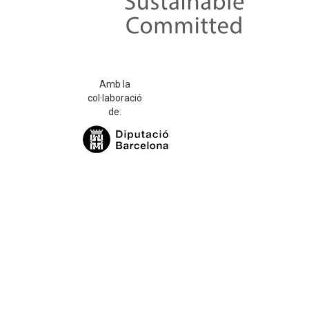
Amb la
col·laboració
de: