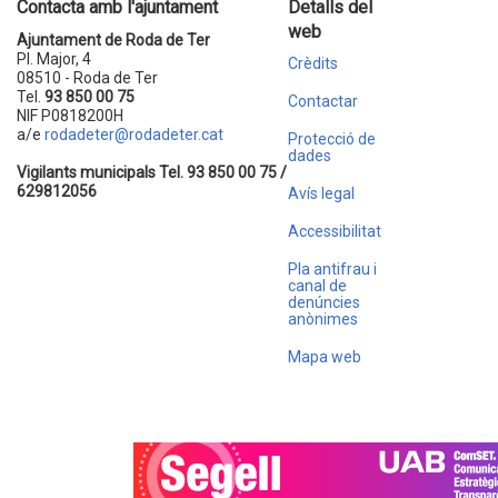
Contacta amb l'ajuntament
Detalls del
web
Ajuntament de Roda de Ter
Pl. Major, 4
Crèdits
08510 - Roda de Ter
Tel.
93 850 00 75
Contactar
NIF P0818200H
a/e
rodadeter@rodadeter.cat
Protecció de
dades
Vigilants municipals Tel. 93 850 00 75 /
629812056
Avís legal
Accessibilitat
Pla antifrau i
canal de
denúncies
anònimes
Mapa web