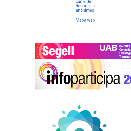
canal de
denúncies
anònimes
Mapa web