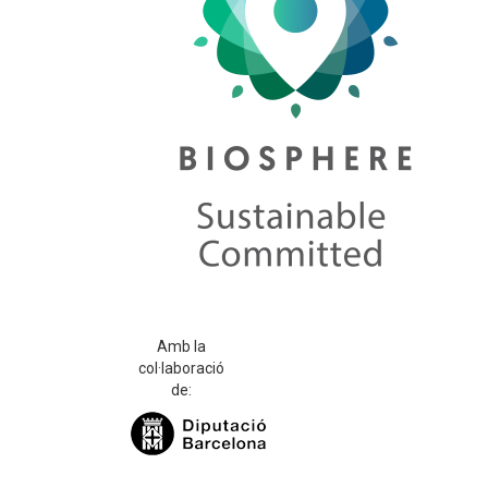
Amb la
col·laboració
de: