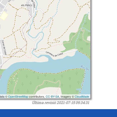
data ©
OpenStreetMap
contributors,
CC-BY-SA
, Imagery ©
CloudMade
Última revisió
2021-07-15 09:34:31