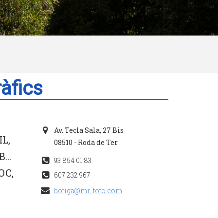
àfics
Av. Tecla Sala, 27 Bis
L,
08510 - Roda de Ter
B…
93 854 01 83
OC,
607 232 967
botiga@mr-foto.com