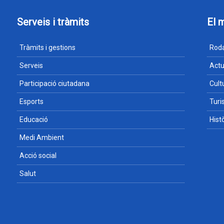
Serveis i tràmits
El 
Tràmits i gestions
Roda
Serveis
Actu
Participació ciutadana
Cult
Esports
Tur
Educació
Hist
Medi Ambient
Acció social
Salut