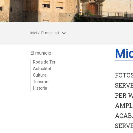
Inici
/
El municipi
Miq
El municipi
Roda de Ter
Actualitat
FOTOS
Cultura
Turisme
SERVE
Història
PER W
AMPLI
ACABA
SERVE