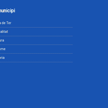
municipi
 de Ter
alitat
ura
isme
òria