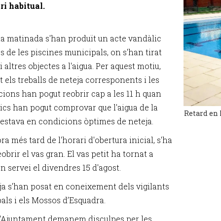
ri habitual.
la matinada s'han produït un acte vandàlic
s de les piscines municipals, on s'han tirat
i altres objectes a l'aigua. Per aquest motiu,
t els treballs de neteja corresponents i les
acions han pogut reobrir cap a les 11 h quan
nics han pogut comprovar que l'aigua de la
Retard en 
 estava en condicions òptimes de neteja.
ra més tard de l'horari d'obertura inicial, s'ha
obrir el vas gran. El vas petit ha tornat a
en servei el divendres 15 d'agost.
 ja s'han posat en coneixement dels vigilants
als i els Mossos d’Esquadra.
l'Ajuntament demanem disculpes per les