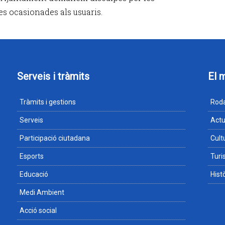
es ocasionades als usuaris.
Serveis i tràmits
El 
Tràmits i gestions
Roda
Serveis
Actu
Participació ciutadana
Cult
Esports
Tur
Educació
Hist
Medi Ambient
Acció social