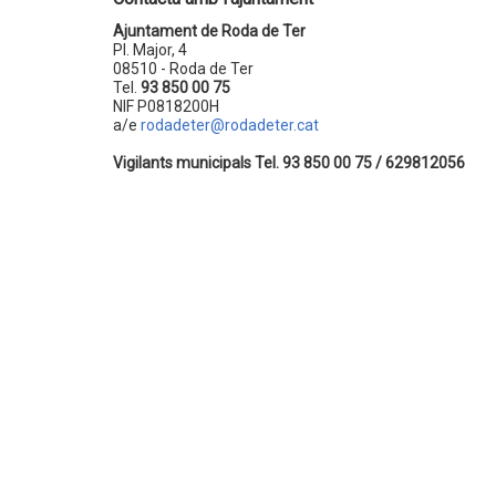
Ajuntament de Roda de Ter
Pl. Major, 4
08510 - Roda de Ter
Tel.
93 850 00 75
NIF P0818200H
a/e
rodadeter@rodadeter.cat
Vigilants municipals Tel. 93 850 00 75 / 629812056