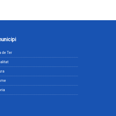
municipi
 de Ter
alitat
ura
isme
òria