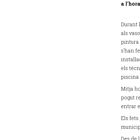
a l'hora
Durant 
als vaso
pintura 
s'han fe
instal·l
els tèc
piscina
Mitja ho
pogut re
entrar 
Els fets
municip
Des de 