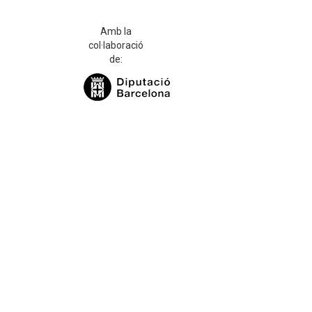
Amb la
col·laboració
de: