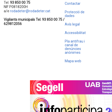
Tel.
93 850 00 75
Contactar
NIF P0818200H
a/e
rodadeter@rodadeter.cat
Protecció de
dades
Vigilants municipals Tel. 93 850 00 75 /
629812056
Avís legal
Accessibilitat
Pla antifrau i
canal de
denúncies
anònimes
Mapa web