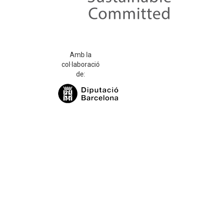
Amb la
col·laboració
de: