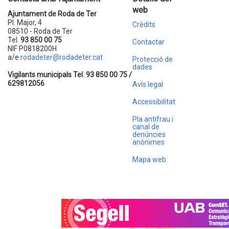
web
Ajuntament de Roda de Ter
Pl. Major, 4
Crèdits
08510 - Roda de Ter
Tel.
93 850 00 75
Contactar
NIF P0818200H
a/e
rodadeter@rodadeter.cat
Protecció de
dades
Vigilants municipals Tel. 93 850 00 75 /
629812056
Avís legal
Accessibilitat
Pla antifrau i
canal de
denúncies
anònimes
Mapa web