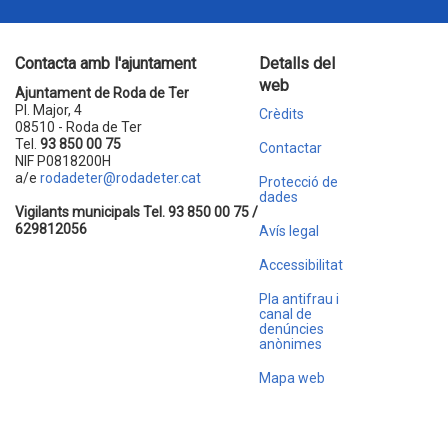
Contacta amb l'ajuntament
Detalls del
web
Ajuntament de Roda de Ter
Pl. Major, 4
Crèdits
08510 - Roda de Ter
Tel.
93 850 00 75
Contactar
NIF P0818200H
a/e
rodadeter@rodadeter.cat
Protecció de
dades
Vigilants municipals Tel. 93 850 00 75 /
629812056
Avís legal
Accessibilitat
Pla antifrau i
canal de
denúncies
anònimes
Mapa web