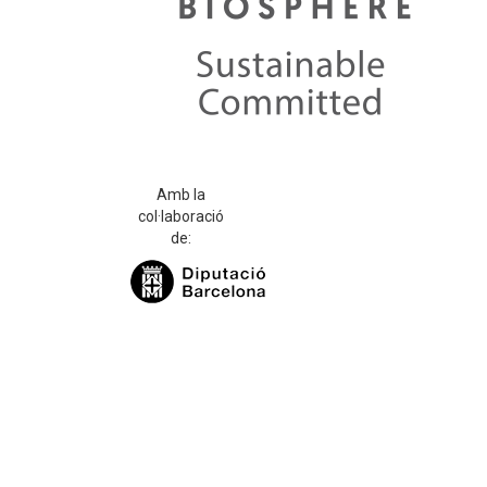
Amb la
col·laboració
de: