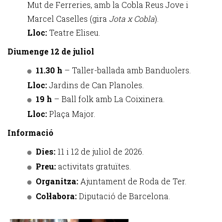
Mut de Ferreries, amb la Cobla Reus Jove i
Marcel Caselles (gira
Jota x Cobla
).
Lloc:
Teatre Eliseu.
Diumenge 12 de juliol
11.30 h
– Taller-ballada amb Banduolers.
Lloc:
Jardins de Can Planoles.
19 h
– Ball folk amb La Coixinera.
Lloc:
Plaça Major.
Informació
Dies:
11 i 12 de juliol de 2026.
Preu:
activitats gratuïtes.
Organitza:
Ajuntament de Roda de Ter.
Col·labora:
Diputació de Barcelona.