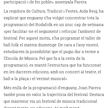
participació i de fer poble», assenyala Parera.
La regidora de Cultura, Tradició i Festes, Aida Reig, ha
explicat que enguany s'ha volgut concentrar tota la
programació del Rodafolk en un únic cap de setmana
«per facilitar-ne el seguiment i reforçar l'ambient de
festival. Per aquest motiu, s'ha programat el taller de
ball folk el mateix diumenge. De cara a l'any vinent,
estudiarem la possibilitat que el pugui dur a terme a
l'Escola de Música. Pel que fa a la resta de la
programació, es manté l'estructura que ha funcionat
en les darreres edicions, amb un concert al teatre, el
ball a la plaça i el vermut musical».
Més enllà de la programació d'enguany, Joan Parera
també posa en valor la trajectòria del festival. Destaca
que mantenir viu un festival de música tradicional
durant trenta-sis edicions «té molt mèrit»,