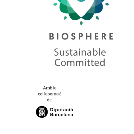
Amb la
col·laboració
de: