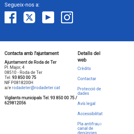
Segueix-nos a:
Contacta amb l'ajuntament
Detalls del
web
Ajuntament de Roda de Ter
Pl. Major, 4
Crèdits
08510 - Roda de Ter
Tel.
93 850 00 75
Contactar
NIF P0818200H
a/e
rodadeter@rodadeter.cat
Protecció de
dades
Vigilants municipals Tel. 93 850 00 75 /
629812056
Avís legal
Accessibilitat
Pla antifrau i
canal de
denúncies