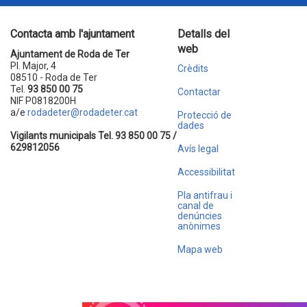
Contacta amb l'ajuntament
Detalls del
web
Ajuntament de Roda de Ter
Pl. Major, 4
Crèdits
08510 - Roda de Ter
Tel.
93 850 00 75
Contactar
NIF P0818200H
a/e
rodadeter@rodadeter.cat
Protecció de
dades
Vigilants municipals Tel. 93 850 00 75 /
629812056
Avís legal
Accessibilitat
Pla antifrau i
canal de
denúncies
anònimes
Mapa web