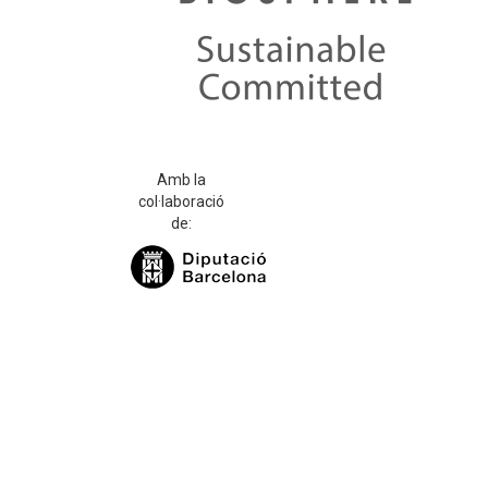
Amb la
col·laboració
de: