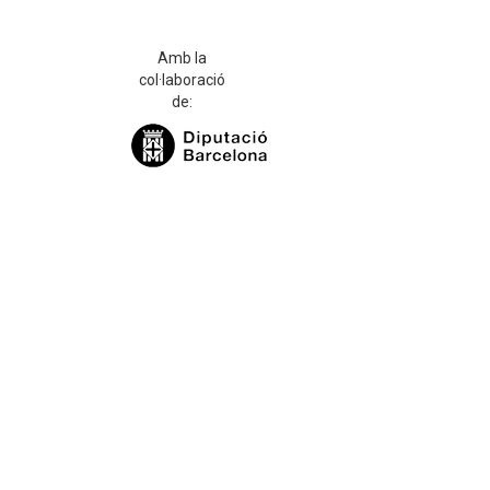
Amb la
col·laboració
de: