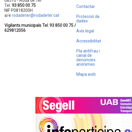
08510 - Roda de Ter
Tel.
93 850 00 75
Contactar
NIF P0818200H
a/e
rodadeter@rodadeter.cat
Protecció de
dades
Vigilants municipals Tel. 93 850 00 75 /
629812056
Avís legal
Accessibilitat
Pla antifrau i
canal de
denúncies
anònimes
Mapa web