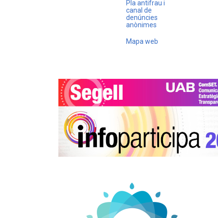
Pla antifrau i
canal de
denúncies
anònimes
Mapa web