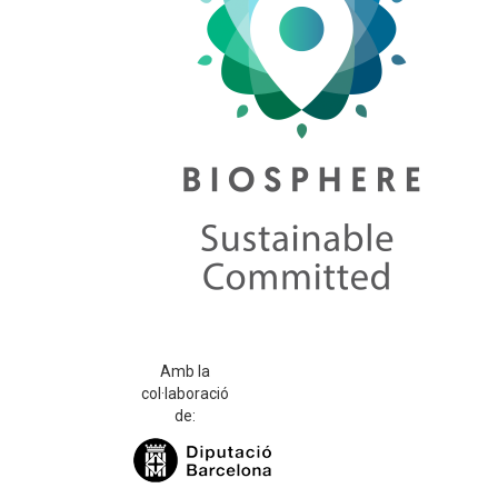
Amb la
col·laboració
de: