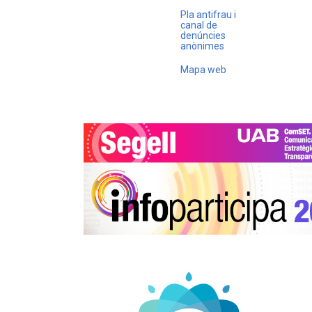
Pla antifrau i
canal de
denúncies
anònimes
Mapa web