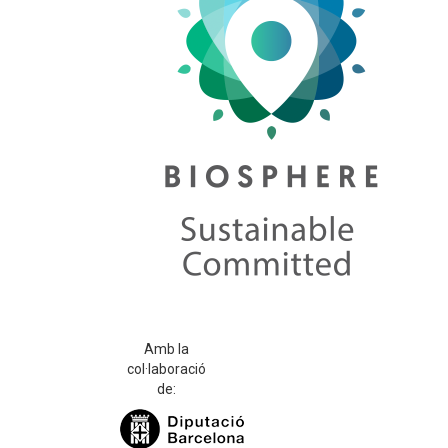
Amb la
col·laboració
de: