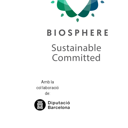
Amb la
col·laboració
de: