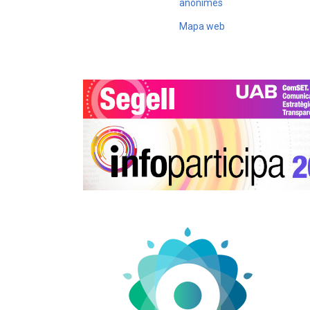
anònimes
Mapa web