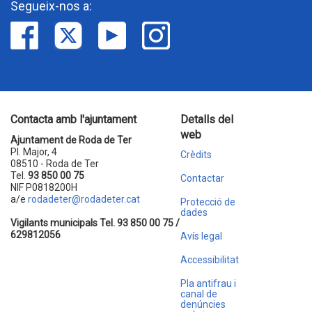
Segueix-nos a:
Contacta amb l'ajuntament
Detalls del
web
Ajuntament de Roda de Ter
Pl. Major, 4
Crèdits
08510 - Roda de Ter
Tel.
93 850 00 75
Contactar
NIF P0818200H
a/e
rodadeter@rodadeter.cat
Protecció de
dades
Vigilants municipals Tel. 93 850 00 75 /
629812056
Avís legal
Accessibilitat
Pla antifrau i
canal de
denúncies