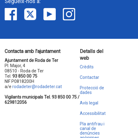
Segueix-nos a:
Contacta amb l'ajuntament
Detalls del
web
Ajuntament de Roda de Ter
Pl. Major, 4
Crèdits
08510 - Roda de Ter
Tel.
93 850 00 75
Contactar
NIF P0818200H
a/e
rodadeter@rodadeter.cat
Protecció de
dades
Vigilants municipals Tel. 93 850 00 75 /
629812056
Avís legal
Accessibilitat
Pla antifrau i
canal de
denúncies
anònimes