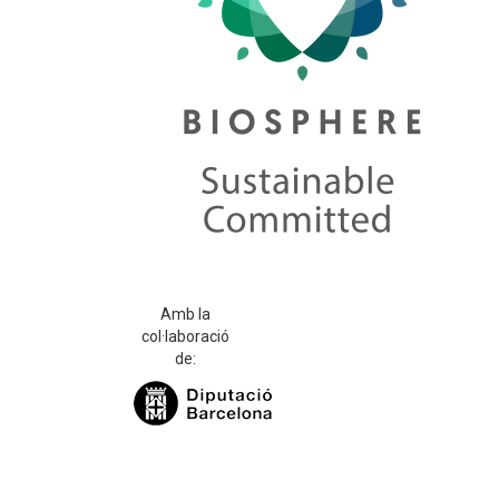
Amb la
col·laboració
de: