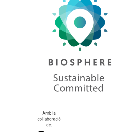
Amb la
col·laboració
de: