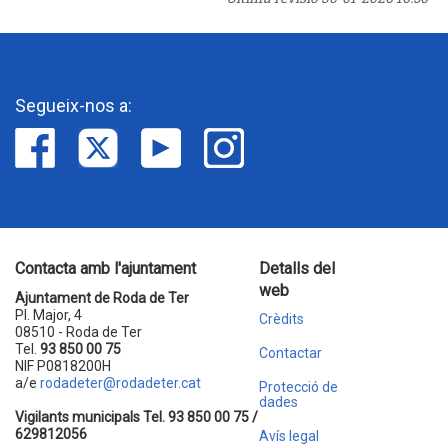
Segueix-nos a:
Contacta amb l'ajuntament
Detalls del
web
Ajuntament de Roda de Ter
Pl. Major, 4
Crèdits
08510 - Roda de Ter
Tel.
93 850 00 75
Contactar
NIF P0818200H
a/e
rodadeter@rodadeter.cat
Protecció de
dades
Vigilants municipals Tel. 93 850 00 75 /
629812056
Avís legal