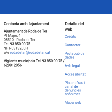
Contacta amb l'ajuntament
Detalls del
web
Ajuntament de Roda de Ter
Pl. Major, 4
Crèdits
08510 - Roda de Ter
Tel.
93 850 00 75
Contactar
NIF P0818200H
a/e
rodadeter@rodadeter.cat
Protecció de
dades
Vigilants municipals Tel. 93 850 00 75 /
629812056
Avís legal
Accessibilitat
Pla antifrau i
canal de
denúncies
anònimes
Mapa web