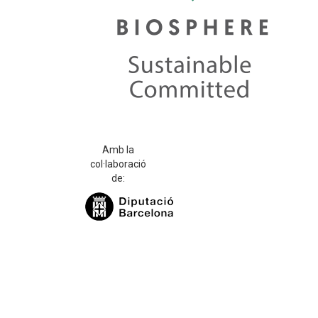
Amb la
col·laboració
de: