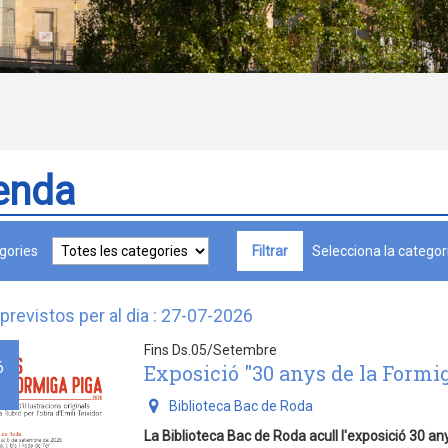
enda
gories
Selecciona la categori
previstos per al dia : 27-07-2026
Fins Ds.05/Setembre
6
Exposició "30 anys de la Formi
Biblioteca Bac de Roda
La Biblioteca Bac de Roda acull l'exposició 30 an