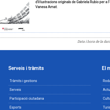
d'il·lustracions originals de Gabriela Rubio per a
Vanesa Amat.
Data i hora de la da
Serveis i tràmits
El 
Tràmits i gestions
Roda
Serveis
Actu
Participació ciutadana
Cult
Esports
Tur