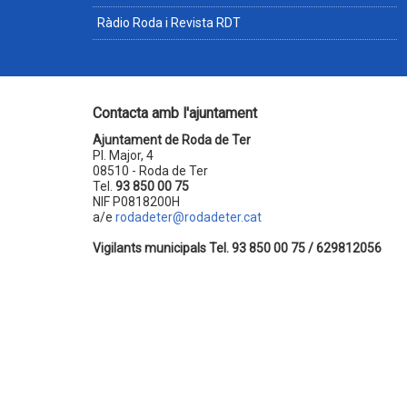
Ràdio Roda i Revista RDT
Contacta amb l'ajuntament
Ajuntament de Roda de Ter
Pl. Major, 4
08510 - Roda de Ter
Tel.
93 850 00 75
NIF P0818200H
a/e
rodadeter@rodadeter.cat
Vigilants municipals Tel. 93 850 00 75 / 629812056