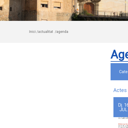
Inici
/actualitat
/agenda
Ag
Cate
Actes 
Dj.
1
JUL