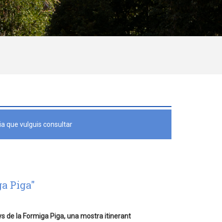
a que vulguis consultar
ga Piga"
ys de la Formiga Piga, una mostra itinerant