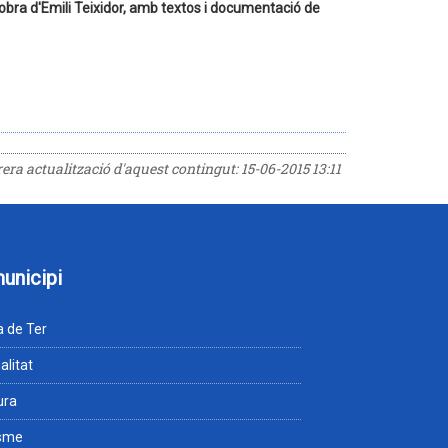
 l'obra d'Emili Teixidor, amb textos i documentació de
rrera actualització d'aquest contingut:
15-06-2015 13:11
municipi
 de Ter
alitat
ura
isme