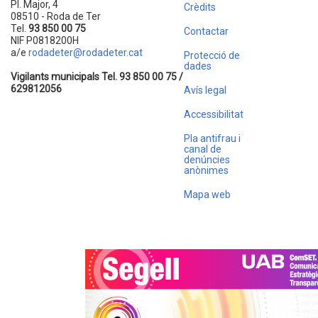
Pl. Major, 4
Crèdits
08510 - Roda de Ter
Tel.
93 850 00 75
Contactar
NIF P0818200H
a/e
rodadeter@rodadeter.cat
Protecció de
dades
Vigilants municipals Tel. 93 850 00 75 /
629812056
Avís legal
Accessibilitat
Pla antifrau i
canal de
denúncies
anònimes
Mapa web