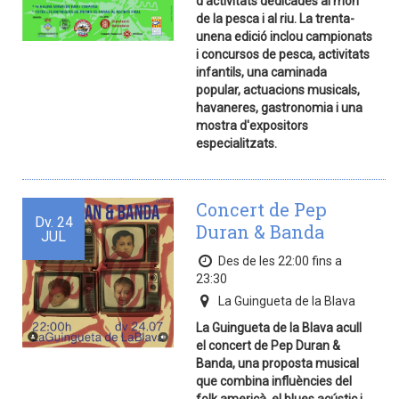
d'activitats dedicades al món
de la pesca i al riu. La trenta-
unena edició inclou campionats
i concursos de pesca, activitats
infantils, una caminada
popular, actuacions musicals,
havaneres, gastronomia i una
mostra d'expositors
especialitzats.
Concert de Pep
Dv.
24
Duran & Banda
JUL
Des de les 22:00 fins a
23:30
La Guingueta de la Blava
La Guingueta de la Blava acull
el concert de Pep Duran &
Banda, una proposta musical
que combina influències del