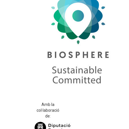
Amb la
col·laboració
de: