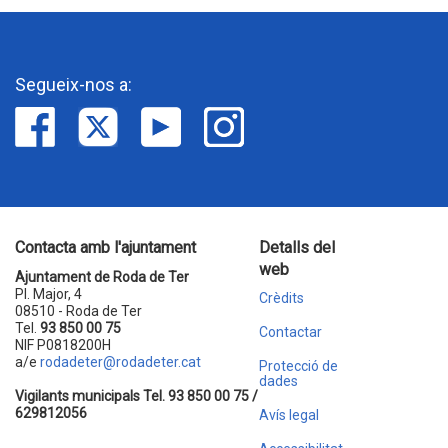
Segueix-nos a:
Contacta amb l'ajuntament
Detalls del
web
Ajuntament de Roda de Ter
Pl. Major, 4
Crèdits
08510 - Roda de Ter
Tel.
93 850 00 75
Contactar
NIF P0818200H
a/e
rodadeter@rodadeter.cat
Protecció de
dades
Vigilants municipals Tel. 93 850 00 75 /
629812056
Avís legal