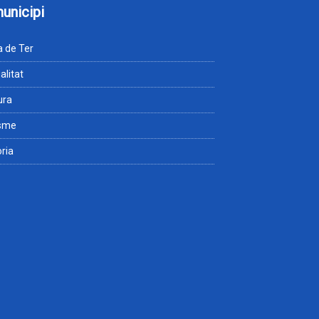
municipi
 de Ter
alitat
ura
isme
òria