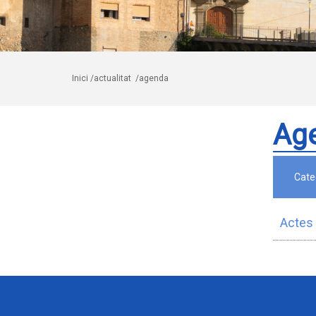
Inici
/actualitat
/agenda
Ag
Cate
Actes 