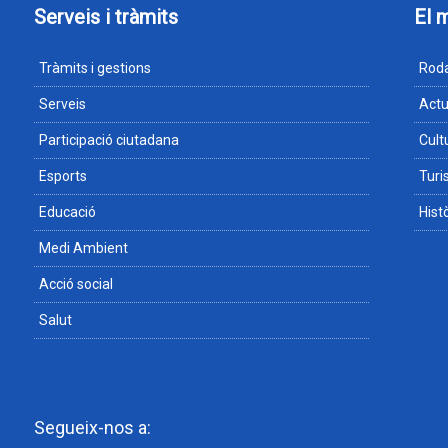
Serveis i tràmits
El 
Tràmits i gestions
Roda
Serveis
Actu
Participació ciutadana
Cult
Esports
Tur
Educació
Hist
Medi Ambient
Acció social
Salut
Segueix-nos a: