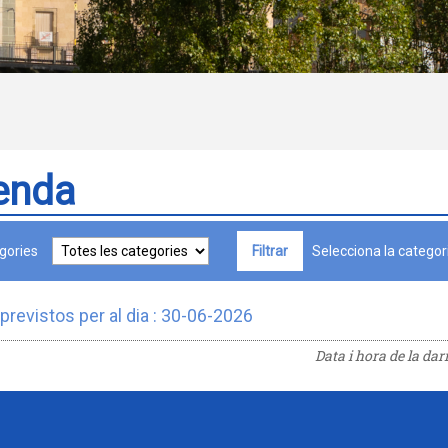
enda
gories
Selecciona la categori
previstos per al dia : 30-06-2026
Data i hora de la da