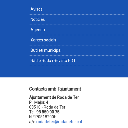
Avisos
Notícies
Agenda
Xarxes socials
Butlletí municipal
Ràdio Roda i Revista RDT
Contacta amb l'ajuntament
Ajuntament de Roda de Ter
Pl. Major, 4
08510 - Roda de Ter
Tel.
93 850 00 75
NIF P0818200H
a/e
rodadeter@rodadeter.cat