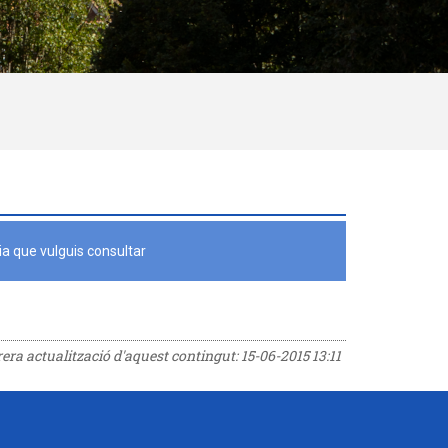
a que vulguis consultar
rrera actualització d'aquest contingut:
15-06-2015 13:11