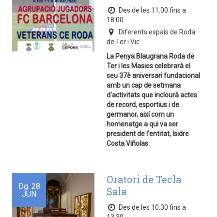
Des de les 11:00 fins a
18:00
Diferents espais de Roda
de Ter i Vic
La Penya Blaugrana Roda de
Ter i les Masies celebrarà el
seu 37è aniversari fundacional
amb un cap de setmana
d'activitats que inclourà actes
de record, esportius i de
germanor, així com un
homenatge a qui va ser
president de l'entitat, Isidre
Costa Viñolas.
Oratori de Tecla
Dg.
28
Sala
JUN
Des de les 10:30 fins a