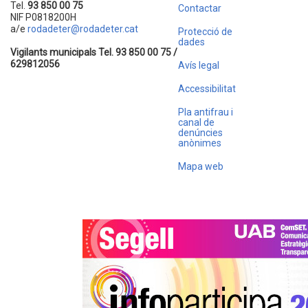
Tel.
93 850 00 75
Contactar
NIF P0818200H
a/e
rodadeter@rodadeter.cat
Protecció de
dades
Vigilants municipals Tel. 93 850 00 75 /
629812056
Avís legal
Accessibilitat
Pla antifrau i
canal de
denúncies
anònimes
Mapa web