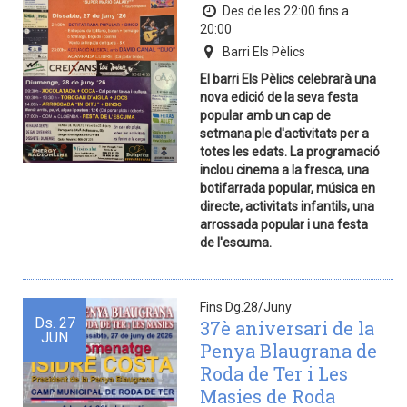
Des de les 22:00 fins a
20:00
Barri Els Pèlics
El barri Els Pèlics celebrarà una
nova edició de la seva festa
popular amb un cap de
setmana ple d'activitats per a
totes les edats. La programació
inclou cinema a la fresca, una
botifarrada popular, música en
directe, activitats infantils, una
arrossada popular i una festa
de l'escuma.
Fins Dg.28/Juny
Ds.
27
37è aniversari de la
JUN
Penya Blaugrana de
Roda de Ter i Les
Masies de Roda