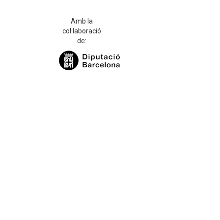
Amb la
col·laboració
de: