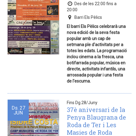
Des de les 22:00 fins a
20:00
Barri Els Pèlics
El barri Els Pèlics celebrarà una
nova edició de la seva festa
popular amb un cap de
setmana ple d'activitats per a
totes les edats. La programació
inclou cinema a la fresca, una
botifarrada popular, música en
directe, activitats infantils, una
arrossada popular i una festa
de l'escuma.
Fins Dg.28/Juny
Ds.
27
37è aniversari de la
JUN
Penya Blaugrana de
Roda de Ter i Les
Masies de Roda