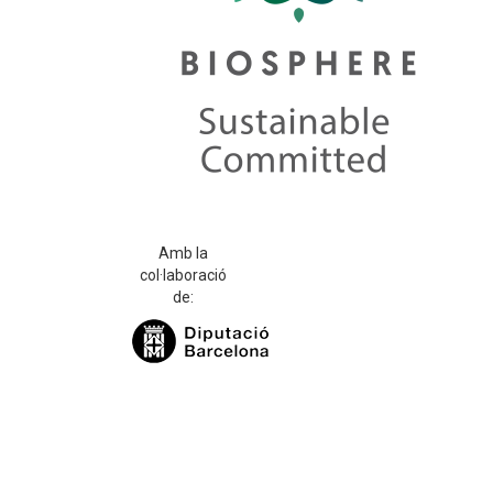
Amb la
col·laboració
de: