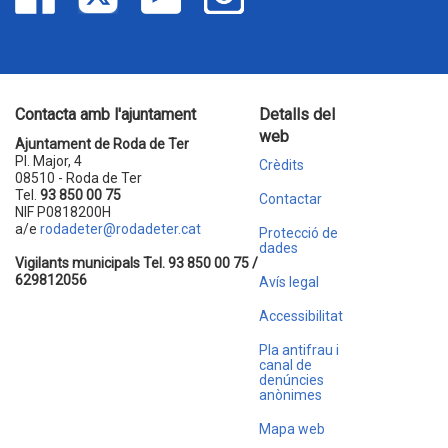
Contacta amb l'ajuntament
Detalls del
web
Ajuntament de Roda de Ter
Pl. Major, 4
Crèdits
08510 - Roda de Ter
Tel.
93 850 00 75
Contactar
NIF P0818200H
a/e
rodadeter@rodadeter.cat
Protecció de
dades
Vigilants municipals Tel. 93 850 00 75 /
629812056
Avís legal
Accessibilitat
Pla antifrau i
canal de
denúncies
anònimes
Mapa web