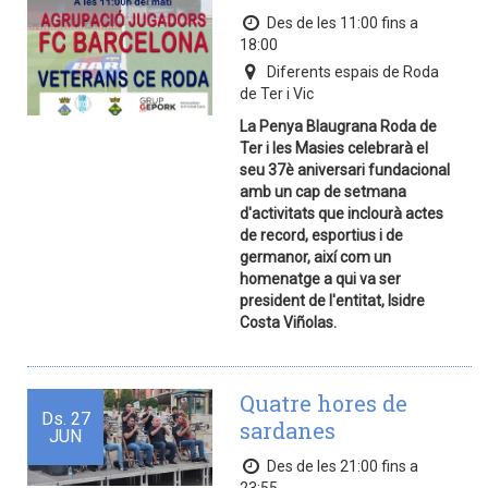
Des de les 11:00 fins a
18:00
Diferents espais de Roda
de Ter i Vic
La Penya Blaugrana Roda de
Ter i les Masies celebrarà el
seu 37è aniversari fundacional
amb un cap de setmana
d'activitats que inclourà actes
de record, esportius i de
germanor, així com un
homenatge a qui va ser
president de l'entitat, Isidre
Costa Viñolas.
Quatre hores de
Ds.
27
sardanes
JUN
Des de les 21:00 fins a