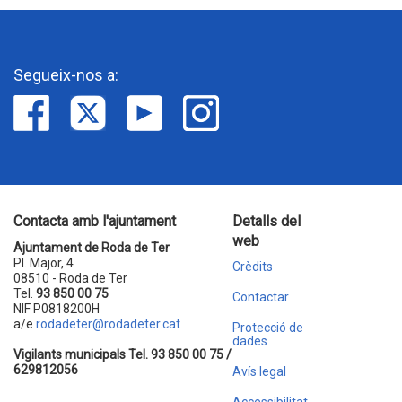
Segueix-nos a:
Contacta amb l'ajuntament
Detalls del
web
Ajuntament de Roda de Ter
Pl. Major, 4
Crèdits
08510 - Roda de Ter
Tel.
93 850 00 75
Contactar
NIF P0818200H
a/e
rodadeter@rodadeter.cat
Protecció de
dades
Vigilants municipals Tel. 93 850 00 75 /
629812056
Avís legal