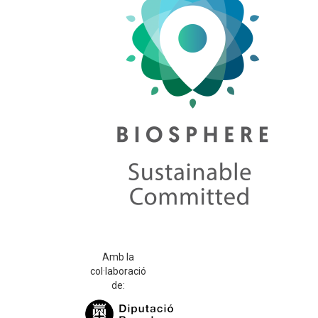
Amb la
col·laboració
de: