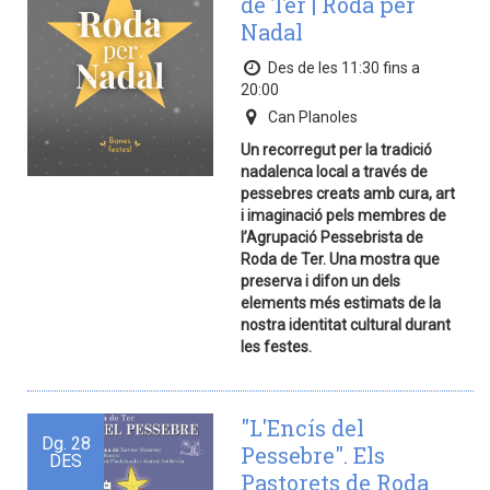
de Ter | Roda per
Nadal
Des de les 11:30 fins a
20:00
Can Planoles
Un recorregut per la tradició
nadalenca local a través de
pessebres creats amb cura, art
i imaginació pels membres de
l’Agrupació Pessebrista de
Roda de Ter. Una mostra que
preserva i difon un dels
elements més estimats de la
nostra identitat cultural durant
les festes.
"L'Encís del
Dg.
28
Pessebre". Els
DES
Pastorets de Roda