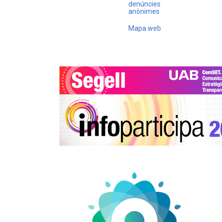
denúncies
anònimes
Mapa web