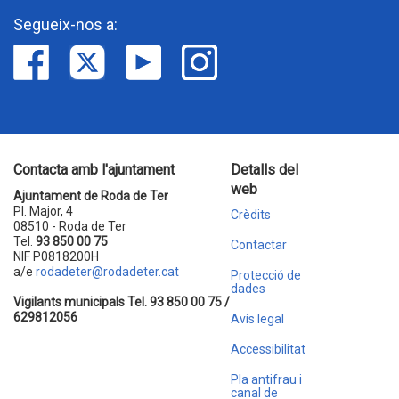
Segueix-nos a:
Contacta amb l'ajuntament
Detalls del
web
Ajuntament de Roda de Ter
Pl. Major, 4
Crèdits
08510 - Roda de Ter
Tel.
93 850 00 75
Contactar
NIF P0818200H
a/e
rodadeter@rodadeter.cat
Protecció de
dades
Vigilants municipals Tel. 93 850 00 75 /
629812056
Avís legal
Accessibilitat
Pla antifrau i
canal de