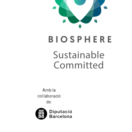
Amb la
col·laboració
de: