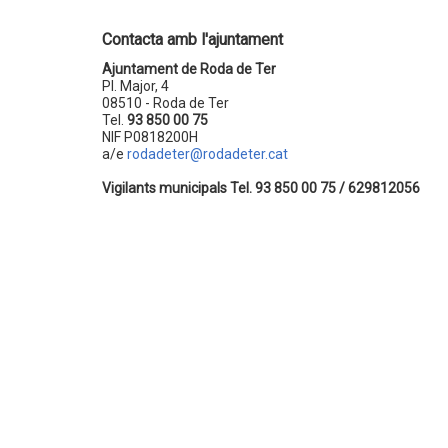
Contacta amb l'ajuntament
Ajuntament de Roda de Ter
Pl. Major, 4
08510 - Roda de Ter
Tel.
93 850 00 75
NIF P0818200H
a/e
rodadeter@rodadeter.cat
Vigilants municipals Tel. 93 850 00 75 / 629812056