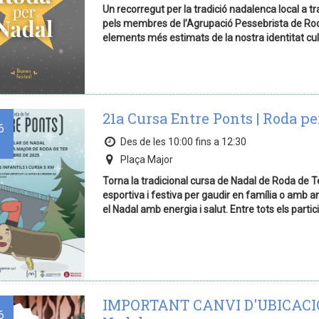
Un recorregut per la tradició nadalenca local a t
pels membres de l’Agrupació Pessebrista de Roda
elements més estimats de la nostra identitat cult
21a Cursa Entre Ponts | Roda p
6
Des de les 10:00 fins a 12:30
Plaça Major
Torna la tradicional cursa de Nadal de Roda de Ter
esportiva i festiva per gaudir en família o amb a
el Nadal amb energia i salut. Entre tots els part
IMPORTANT CANVI D'UBICACIÓ 
6