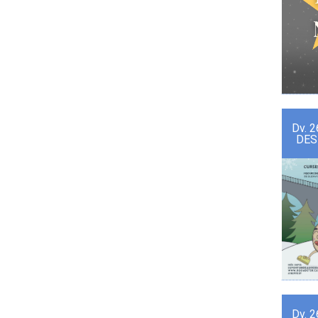
Dv.
2
DES
Dv.
2