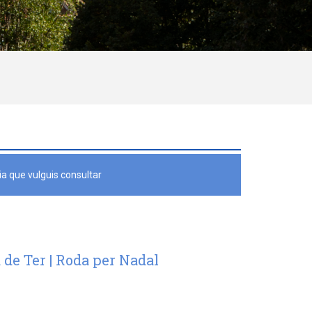
a que vulguis consultar
 de Ter | Roda per Nadal