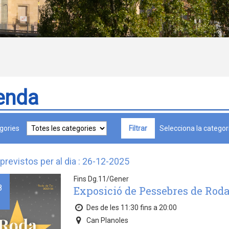
enda
gories
Selecciona la categori
previstos per al dia : 26-12-2025
Fins Dg.11/Gener
8
Exposició de Pessebres de Roda
Des de les 11:30 fins a 20:00
Can Planoles