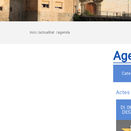
Inici
/actualitat
/agenda
Ag
Cate
Actes 
Dl.
0
DES