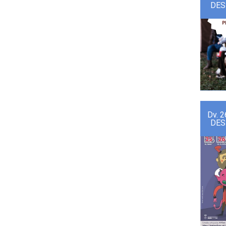
DES
Dv.
2
DES