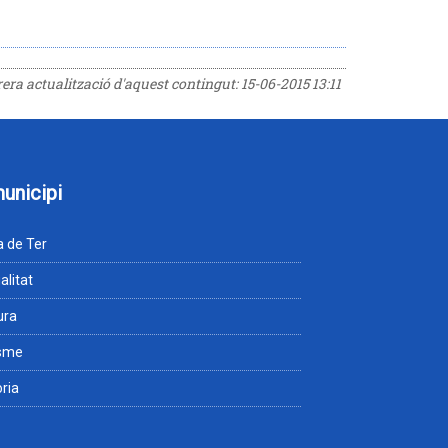
rrera actualització d'aquest contingut:
15-06-2015 13:11
municipi
 de Ter
alitat
ura
isme
òria