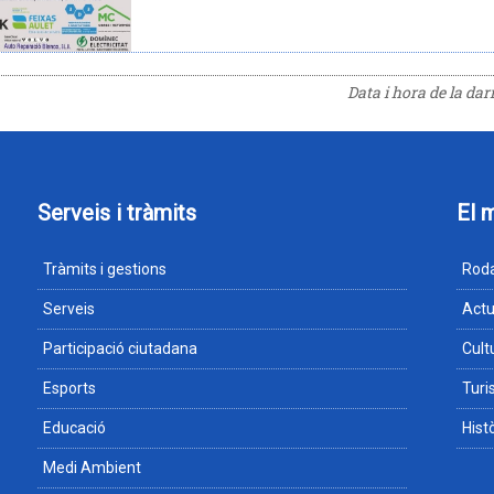
Data i hora de la da
Serveis i tràmits
El 
Tràmits i gestions
Roda
Serveis
Actu
Participació ciutadana
Cult
Esports
Tur
Educació
Hist
Medi Ambient