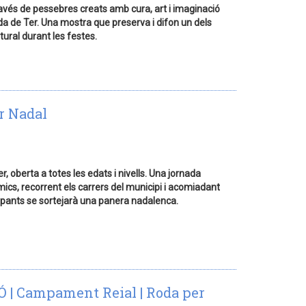
ravés de pessebres creats amb cura, art i imaginació
 de Ter. Una mostra que preserva i difon un dels
ural durant les festes.
er Nadal
, oberta a totes les edats i nivells. Una jornada
mics, recorrent els carrers del municipi i acomiadant
icipants se sortejarà una panera nadalenca.
| Campament Reial | Roda per