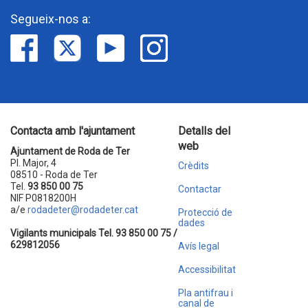
Segueix-nos a:
Contacta amb l'ajuntament
Detalls del
web
Ajuntament de Roda de Ter
Pl. Major, 4
Crèdits
08510 - Roda de Ter
Tel.
93 850 00 75
Contactar
NIF P0818200H
a/e
rodadeter@rodadeter.cat
Protecció de
dades
Vigilants municipals Tel. 93 850 00 75 /
629812056
Avís legal
Accessibilitat
Pla antifrau i
canal de