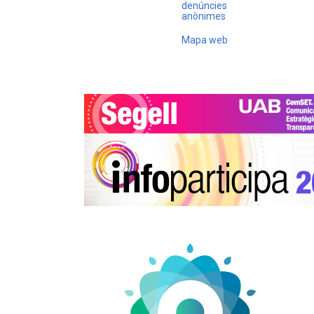
denúncies
anònimes
Mapa web