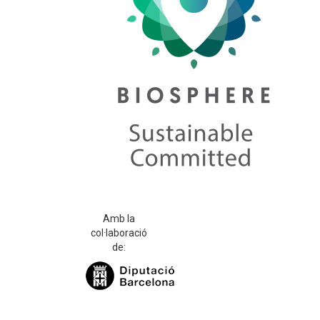
Amb la
col·laboració
de: