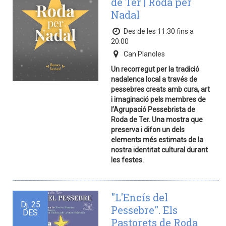
de Ter | Roda per
Nadal
Des de les 11:30 fins a
20:00
Can Planoles
Un recorregut per la tradició
nadalenca local a través de
pessebres creats amb cura, art
i imaginació pels membres de
l’Agrupació Pessebrista de
Roda de Ter. Una mostra que
preserva i difon un dels
elements més estimats de la
nostra identitat cultural durant
les festes.
"L'Encís del
Dj.
25
Pessebre". Els
DES
Pastorets de Roda