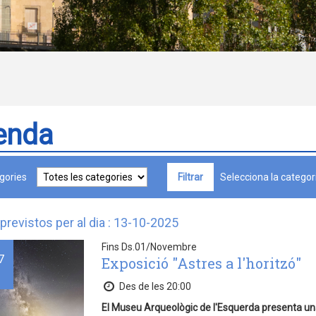
enda
gories
Selecciona la categori
previstos per al dia : 13-10-2025
Fins Ds.01/Novembre
7
Exposició "Astres a l'horitzó"
Des de les 20:00
El Museu Arqueològic de l'Esquerda presenta una