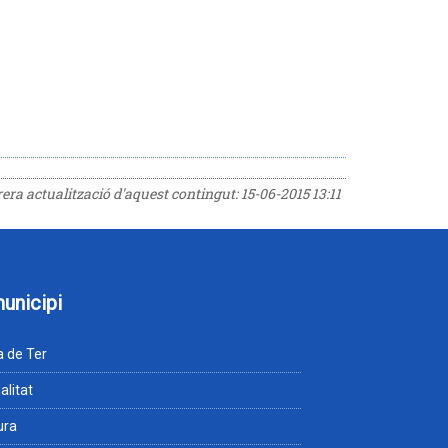
rrera actualització d'aquest contingut:
15-06-2015 13:11
municipi
 de Ter
alitat
ura