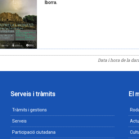
Iborra.
Data i hora de la da
Serveis i tràmits
El 
Tràmits i gestions
Roda
Serveis
Actu
Participació ciutadana
Cult