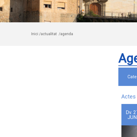
Inici
/actualitat
/agenda
Ag
Cate
Actes 
Dv.
2
JUN