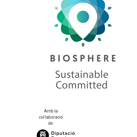
Amb la
col·laboració
de: