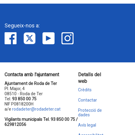
Segueix-nos a:
Contacta amb l'ajuntament
Detalls del
web
Ajuntament de Roda de Ter
Pl. Major, 4
Crèdits
08510 - Roda de Ter
Tel.
93 850 00 75
Contactar
NIF P0818200H
a/e
rodadeter@rodadeter.cat
Protecció de
dades
Vigilants municipals Tel. 93 850 00 75 /
629812056
Avís legal