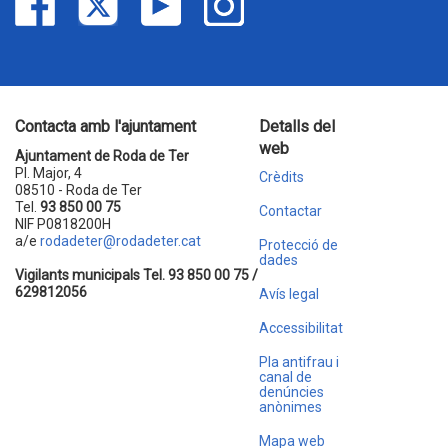
Contacta amb l'ajuntament
Detalls del
web
Ajuntament de Roda de Ter
Pl. Major, 4
Crèdits
08510 - Roda de Ter
Tel.
93 850 00 75
Contactar
NIF P0818200H
a/e
rodadeter@rodadeter.cat
Protecció de
dades
Vigilants municipals Tel. 93 850 00 75 /
629812056
Avís legal
Accessibilitat
Pla antifrau i
canal de
denúncies
anònimes
Mapa web