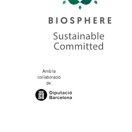
Amb la
col·laboració
de: