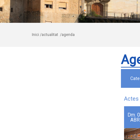
Inici
/actualitat
/agenda
Ag
Cate
Actes 
Dm.
0
ABR