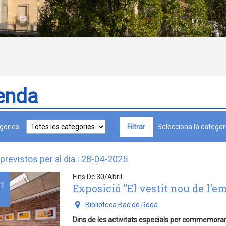
enda
gories
Selecciona la categori
previstos per al dia : 28-04-2025
Fins Dc.30/Abril
1
Exposició "El vestit nou de l'e
Biblioteca Bac de Roda
Dins de les activitats especials per commemora