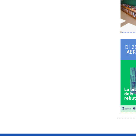
Dl.
2
ABR