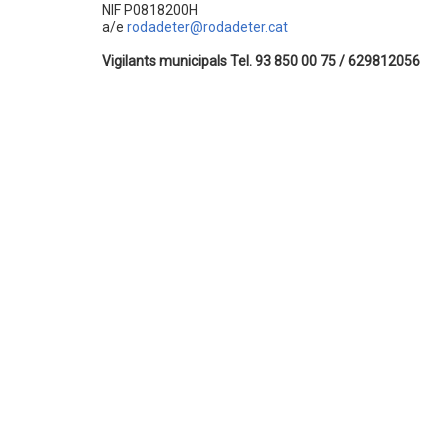
NIF P0818200H
a/e
rodadeter@rodadeter.cat
Vigilants municipals Tel. 93 850 00 75 / 629812056