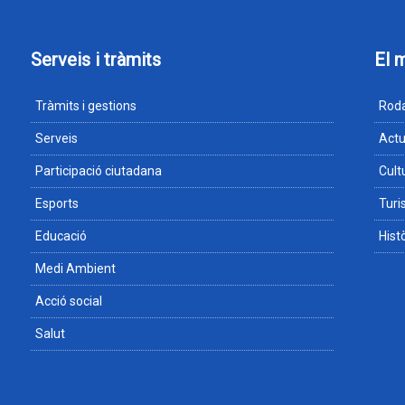
Serveis i tràmits
El 
Tràmits i gestions
Roda
Serveis
Actu
Participació ciutadana
Cult
Esports
Tur
Educació
Hist
Medi Ambient
Acció social
Salut