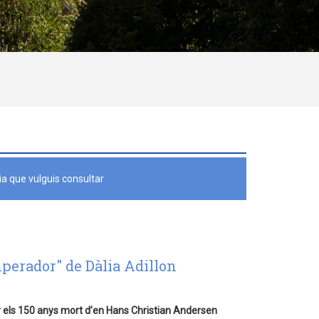
a que vulguis consultar
mperador" de Dàlia Adillon
r els 150 anys mort d’en Hans Christian Andersen