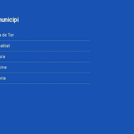
municipi
 de Ter
alitat
ura
isme
òria