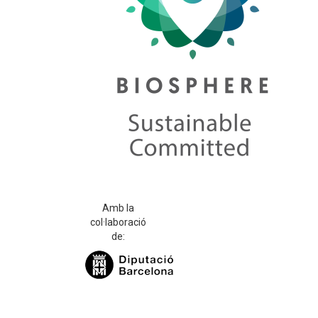
Amb la
col·laboració
de: