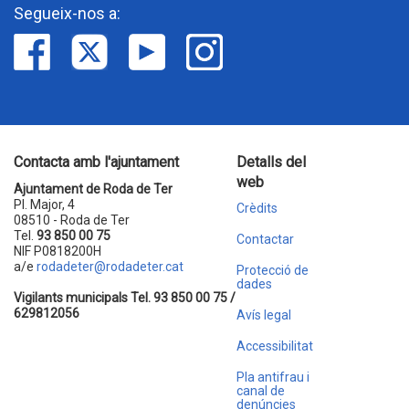
Segueix-nos a:
Contacta amb l'ajuntament
Detalls del
web
Ajuntament de Roda de Ter
Pl. Major, 4
Crèdits
08510 - Roda de Ter
Tel.
93 850 00 75
Contactar
NIF P0818200H
a/e
rodadeter@rodadeter.cat
Protecció de
dades
Vigilants municipals Tel. 93 850 00 75 /
629812056
Avís legal
Accessibilitat
Pla antifrau i
canal de
denúncies