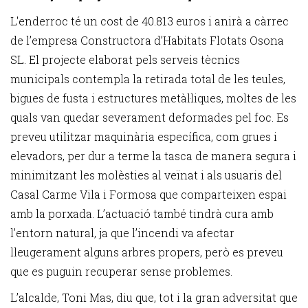
L'enderroc té un cost de 40.813 euros i anirà a càrrec
de l’empresa Constructora d’Habitats Flotats Osona
SL. El projecte elaborat pels serveis tècnics
municipals contempla la retirada total de les teules,
bigues de fusta i estructures metàl·liques, moltes de les
quals van quedar severament deformades pel foc. Es
preveu utilitzar maquinària específica, com grues i
elevadors, per dur a terme la tasca de manera segura i
minimitzant les molèsties al veïnat i als usuaris del
Casal Carme Vila i Formosa que comparteixen espai
amb la porxada. L’actuació també tindrà cura amb
l’entorn natural, ja que l’incendi va afectar
lleugerament alguns arbres propers, però es preveu
que es puguin recuperar sense problemes.
L’alcalde, Toni Mas, diu que, tot i la gran adversitat que