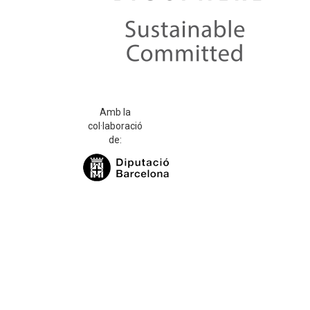
Amb la
col·laboració
de: