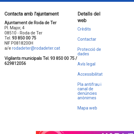
Contacta amb l'ajuntament
Detalls del
web
Ajuntament de Roda de Ter
Pl. Major, 4
Crèdits
08510 - Roda de Ter
Tel.
93 850 00 75
Contactar
NIF P0818200H
a/e
rodadeter@rodadeter.cat
Protecció de
dades
Vigilants municipals Tel. 93 850 00 75 /
629812056
Avís legal
Accessibilitat
Pla antifrau i
canal de
denúncies
anònimes
Mapa web