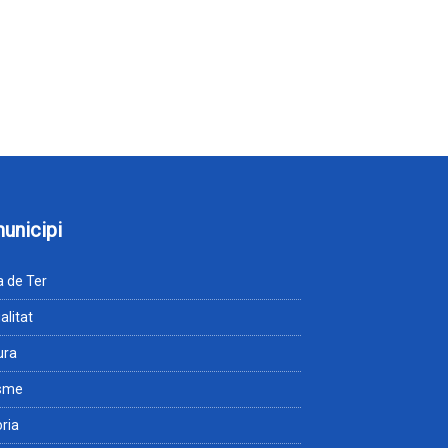
municipi
 de Ter
alitat
ura
isme
òria