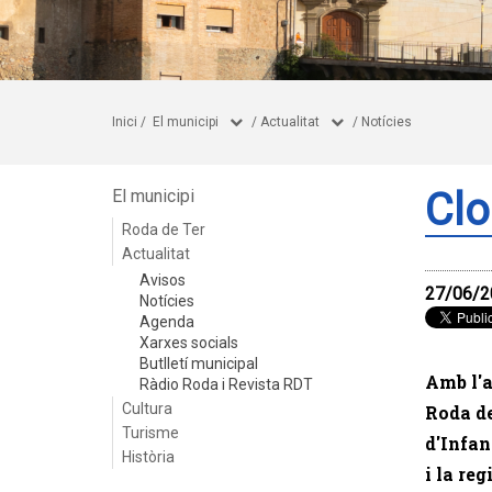
Inici
/
El municipi
/
Actualitat
/
Notícies
Clo
El municipi
Roda de Ter
Actualitat
Avisos
27/06/2
Notícies
Agenda
Xarxes socials
Butlletí municipal
Amb l'ar
Ràdio Roda i Revista RDT
Cultura
Roda de
Turisme
d'Infan
Història
i la re