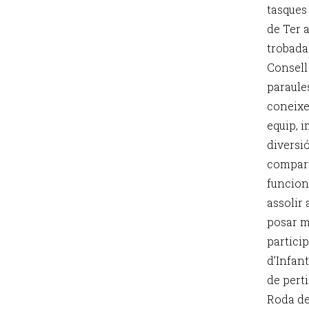
tasques
de Ter 
trobada 
Consell 
paraule
coneixem
equip, i
diversió
compart
funcion
assolir 
posar m
particip
d’Infan
de pert
Roda de