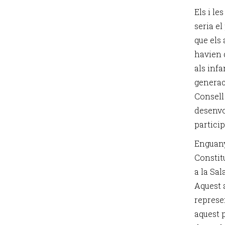
Els i l
seria el
que els 
havien 
als infa
generac
Consell
desenvol
particip
Enguany
Constitu
a la Sa
Aquest a
represe
aquest p