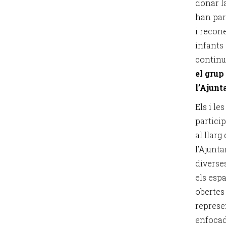
donar l
han par
i recon
infants
continu
el grup
l’Ajunt
Els i l
particip
al llarg
l’Ajunt
diverse
els espa
obertes 
represe
enfocada