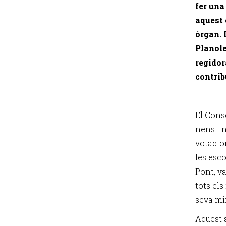
fer una
aquest 
òrgan. 
Planole
regidor
contrib
El Cons
nens i n
votacio
les esco
Pont, va
tots els
seva mi
Aquest a