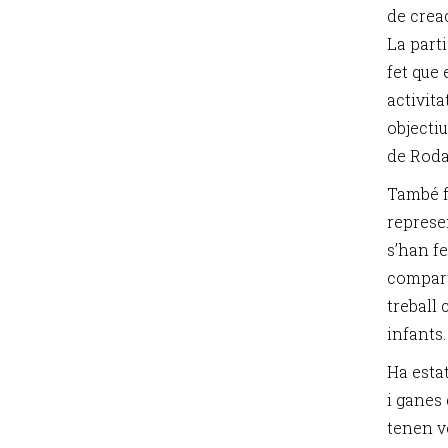
de creac
La parti
fet que
activita
objectiu
de Roda
També f
represe
s’han f
comparti
treball 
infants.
Ha esta
i ganes 
tenen ve