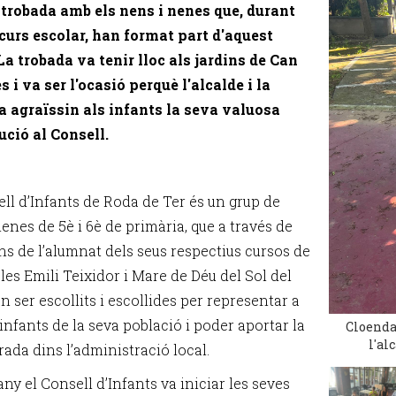
 trobada amb els nens i nenes que, durant
curs escolar, han format part d'aquest
La trobada va tenir lloc als jardins de Can
s i va ser l'ocasió perquè l'alcalde i la
a agraïssin als infants la seva valuosa
ució al Consell.
ell d’Infants de Roda de Ter és un grup de
enes de 5è i 6è de primària, que a través de
ns de l’alumnat dels seus respectius cursos de
les Emili Teixidor i Mare de Déu del Sol del
n ser escollits i escollides per representar a
 infants de la seva població i poder aportar la
Cloenda 
l'al
rada dins l’administració local.
ny el Consell d’Infants va iniciar les seves