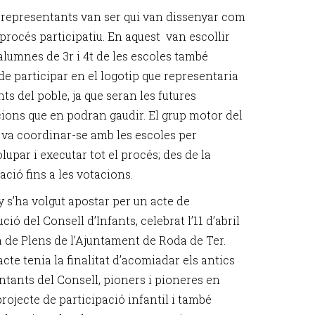
es representants van ser qui van dissenyar com
 procés participatiu. En aquest van escollir
alumnes de 3r i 4t de les escoles també
de participar en el logotip que representaria
nts del poble, ja que seran les futures
ions que en podran gaudir. El grup motor del
 va coordinar-se amb les escoles per
upar i executar tot el procés; des de la
ació fins a les votacions.
 s’ha volgut apostar per un acte de
ció del Consell d’Infants, celebrat l’11 d’abril
la de Plens de l’Ajuntament de Roda de Ter.
cte tenia la finalitat d’acomiadar els antics
ntants del Consell, pioners i pioneres en
rojecte de participació infantil i també