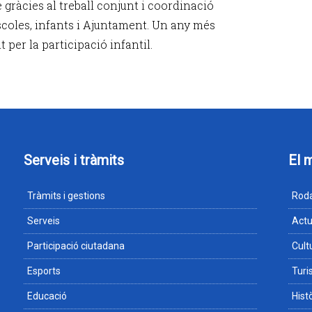
 gràcies al treball conjunt i coordinació
scoles, infants i Ajuntament. Un any més
 per la participació infantil.
Serveis i tràmits
El 
Tràmits i gestions
Roda
Serveis
Actu
Participació ciutadana
Cult
Esports
Tur
Educació
Hist