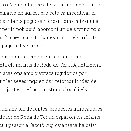
ió d’activitats, jocs de taula i un racó artístic.
cipació en aquest projecte va incentivar el
 els infants poguessin crear i dinamitzar una
t per la població, abordant un dels principals
s d’aquest curs; trobar espais on els infants
 puguin divertir-se.
omentant el vincle entre el grup que
nta els infants de Roda de Ter i l’Ajuntament,
et sessions amb diverses regidories per
r les seves inquietuds i reforçar la idea de
conjunt entre l’administració local i els
t un any ple de reptes, propostes innovadores
de fer de Roda de Ter un espai on els infants
u i passen a l’acció. Aquesta tasca ha estat